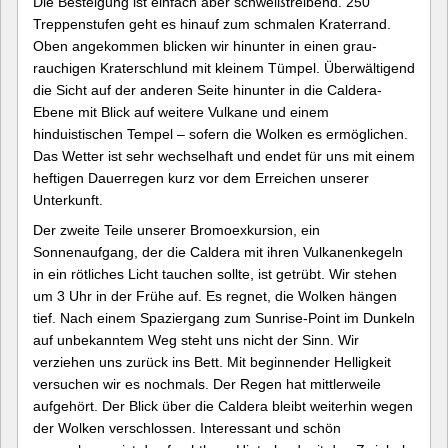
Die Besteigung ist einfach aber schweißtreibend. 250
Treppenstufen geht es hinauf zum schmalen Kraterrand.
Oben angekommen blicken wir hinunter in einen grau-
rauchigen Kraterschlund mit kleinem Tümpel. Überwältigend
die Sicht auf der anderen Seite hinunter in die Caldera-
Ebene mit Blick auf weitere Vulkane und einem
hinduistischen Tempel – sofern die Wolken es ermöglichen.
Das Wetter ist sehr wechselhaft und endet für uns mit einem
heftigen Dauerregen kurz vor dem Erreichen unserer
Unterkunft.
Der zweite Teile unserer Bromoexkursion, ein
Sonnenaufgang, der die Caldera mit ihren Vulkanenkegeln
in ein rötliches Licht tauchen sollte, ist getrübt. Wir stehen
um 3 Uhr in der Frühe auf. Es regnet, die Wolken hängen
tief. Nach einem Spaziergang zum Sunrise-Point im Dunkeln
auf unbekanntem Weg steht uns nicht der Sinn. Wir
verziehen uns zurück ins Bett. Mit beginnender Helligkeit
versuchen wir es nochmals. Der Regen hat mittlerweile
aufgehört. Der Blick über die Caldera bleibt weiterhin wegen
der Wolken verschlossen. Interessant und schön