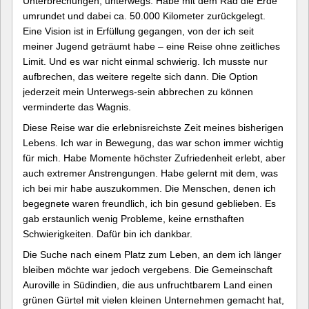
Unterbrechungen, unterwegs. Habe mit dem Rad die Erde
umrundet und dabei ca. 50.000 Kilometer zurückgelegt.
Eine Vision ist in Erfüllung gegangen, von der ich seit
meiner Jugend geträumt habe – eine Reise ohne zeitliches
Limit. Und es war nicht einmal schwierig. Ich musste nur
aufbrechen, das weitere regelte sich dann. Die Option
jederzeit mein Unterwegs-sein abbrechen zu können
verminderte das Wagnis.
Diese Reise war die erlebnisreichste Zeit meines bisherigen
Lebens. Ich war in Bewegung, das war schon immer wichtig
für mich. Habe Momente höchster Zufriedenheit erlebt, aber
auch extremer Anstrengungen. Habe gelernt mit dem, was
ich bei mir habe auszukommen. Die Menschen, denen ich
begegnete waren freundlich, ich bin gesund geblieben. Es
gab erstaunlich wenig Probleme, keine ernsthaften
Schwierigkeiten. Dafür bin ich dankbar.
Die Suche nach einem Platz zum Leben, an dem ich länger
bleiben möchte war jedoch vergebens. Die Gemeinschaft
Auroville in Südindien, die aus unfruchtbarem Land einen
grünen Gürtel mit vielen kleinen Unternehmen gemacht hat,