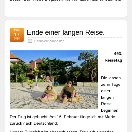
Feb.
Ende einer langen Reise.
17
2018
Ozeanien/Indonesien
493.
Reisetag
Die letzten
zehn Tage
einer
langen
Reise
beginnen.
Der Flug ist gebucht. Am 16. Februar fliege ich mit Marie
zurück nach Deutschland.
Unsere Rundfahrt ist abgeschlossen. Die verbleibenden