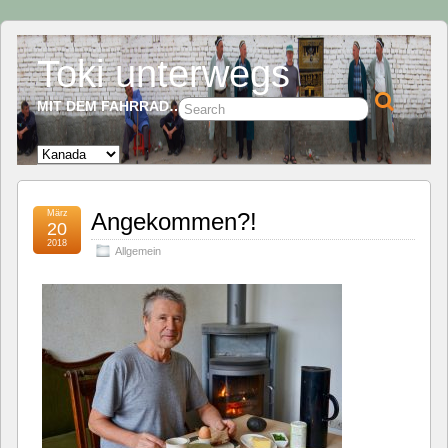
Toki unterwegs
MIT DEM FAHRRAD…
März
Angekommen?!
20
2018
Allgemein