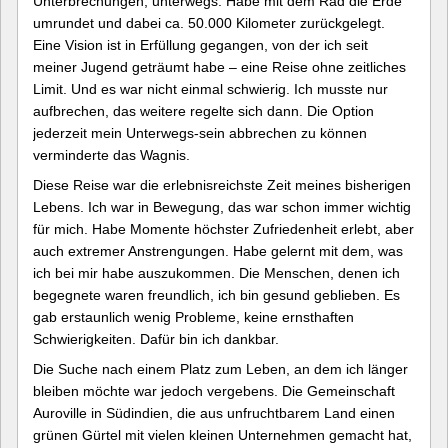
Unterbrechungen, unterwegs. Habe mit dem Rad die Erde
umrundet und dabei ca. 50.000 Kilometer zurückgelegt.
Eine Vision ist in Erfüllung gegangen, von der ich seit
meiner Jugend geträumt habe – eine Reise ohne zeitliches
Limit. Und es war nicht einmal schwierig. Ich musste nur
aufbrechen, das weitere regelte sich dann. Die Option
jederzeit mein Unterwegs-sein abbrechen zu können
verminderte das Wagnis.
Diese Reise war die erlebnisreichste Zeit meines bisherigen
Lebens. Ich war in Bewegung, das war schon immer wichtig
für mich. Habe Momente höchster Zufriedenheit erlebt, aber
auch extremer Anstrengungen. Habe gelernt mit dem, was
ich bei mir habe auszukommen. Die Menschen, denen ich
begegnete waren freundlich, ich bin gesund geblieben. Es
gab erstaunlich wenig Probleme, keine ernsthaften
Schwierigkeiten. Dafür bin ich dankbar.
Die Suche nach einem Platz zum Leben, an dem ich länger
bleiben möchte war jedoch vergebens. Die Gemeinschaft
Auroville in Südindien, die aus unfruchtbarem Land einen
grünen Gürtel mit vielen kleinen Unternehmen gemacht hat,