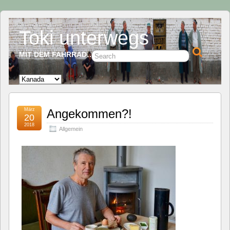
Toki unterwegs
MIT DEM FAHRRAD…
März
Angekommen?!
20
2018
Allgemein