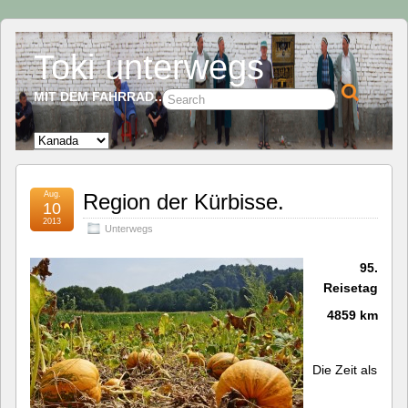
Toki unterwegs
MIT DEM FAHRRAD…
Aug.
Region der Kürbisse.
10
2013
Unterwegs
95.
Reisetag
4859 km
Die Zeit als