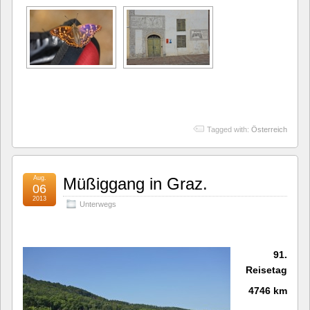
Tagged with:
Österreich
Aug.
Müßiggang in Graz.
06
2013
Unterwegs
91.
Reisetag
4746 km