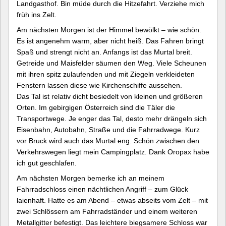
Landgasthof. Bin müde durch die Hitzefahrt. Verziehe mich
früh ins Zelt.
Am nächsten Morgen ist der Himmel bewölkt – wie schön.
Es ist angenehm warm, aber nicht heiß. Das Fahren bringt
Spaß und strengt nicht an. Anfangs ist das Murtal breit.
Getreide und Maisfelder säumen den Weg. Viele Scheunen
mit ihren spitz zulaufenden und mit Ziegeln verkleideten
Fenstern lassen diese wie Kirchenschiffe aussehen.
Das Tal ist relativ dicht besiedelt von kleinen und größeren
Orten. Im gebirgigen Österreich sind die Täler die
Transportwege. Je enger das Tal, desto mehr drängeln sich
Eisenbahn, Autobahn, Straße und die Fahrradwege. Kurz
vor Bruck wird auch das Murtal eng. Schön zwischen den
Verkehrswegen liegt mein Campingplatz. Dank Oropax habe
ich gut geschlafen.
Am nächsten Morgen bemerke ich an meinem
Fahrradschloss einen nächtlichen Angriff – zum Glück
laienhaft. Hatte es am Abend – etwas abseits vom Zelt – mit
zwei Schlössern am Fahrradständer und einem weiteren
Metallgitter befestigt. Das leichtere biegsamere Schloss war