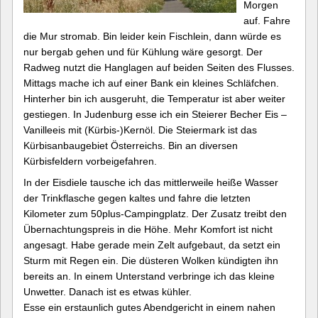
Morgen
auf. Fahre
die Mur stromab. Bin leider kein Fischlein, dann würde es
nur bergab gehen und für Kühlung wäre gesorgt. Der
Radweg nutzt die Hanglagen auf beiden Seiten des Flusses.
Mittags mache ich auf einer Bank ein kleines Schläfchen.
Hinterher bin ich ausgeruht, die Temperatur ist aber weiter
gestiegen. In Judenburg esse ich ein Steierer Becher Eis –
Vanilleeis mit (Kürbis-)Kernöl. Die Steiermark ist das
Kürbisanbaugebiet Österreichs. Bin an diversen
Kürbisfeldern vorbeigefahren.
In der Eisdiele tausche ich das mittlerweile heiße Wasser
der Trinkflasche gegen kaltes und fahre die letzten
Kilometer zum 50plus-Campingplatz. Der Zusatz treibt den
Übernachtungspreis in die Höhe. Mehr Komfort ist nicht
angesagt. Habe gerade mein Zelt aufgebaut, da setzt ein
Sturm mit Regen ein. Die düsteren Wolken kündigten ihn
bereits an. In einem Unterstand verbringe ich das kleine
Unwetter. Danach ist es etwas kühler.
Esse ein erstaunlich gutes Abendgericht in einem nahen