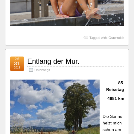
Tagged with:
Österreich
Juli
Entlang der Mur.
31
2013
Unterwegs
85.
Reisetag
4681 km
Die Sonne
heizt mich
schon am