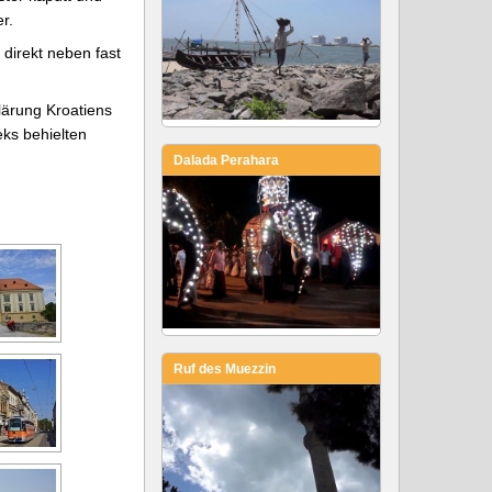
r.
direkt neben fast
lärung Kroatiens
ks behielten
Dalada Perahara
Ruf des Muezzin