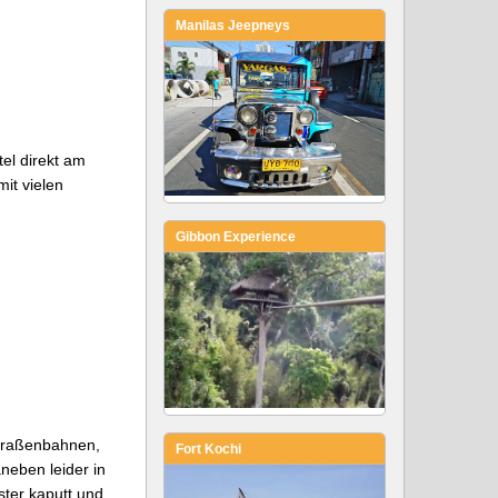
Manilas Jeepneys
tel direkt am
it vielen
Gibbon Experience
Straßenbahnen,
Fort Kochi
neben leider in
ster kaputt und