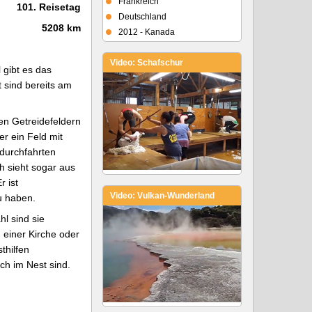
Frankreich
101. Reisetag
Deutschland
5208 km
2012 - Kanada
Video: Schafschur
 gibt es das
t sind bereits am
en Getreidefeldern
r ein Feld mit
fdurchfahrten
ch sieht sogar aus
r ist
Video: Vulkan-Wunderland
u haben.
l sind sie
 einer Kirche oder
thilfen
ch im Nest sind.