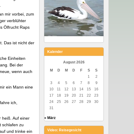
.
an mir vorbei, zum
ger verblühter
ls Ölfrucht Raps
. Das ist nicht der
Kalender
sche Einheiten
August 2026
ang. Bei der
M
D
M
D
F
S
S
e neue, wenn auch
1
2
3
4
5
6
7
8
9
 mir ein Mann eine
10
11
12
13
14
15
16
17
18
19
20
21
22
23
24
25
26
27
28
29
30
ahre ich,
31
 heiß. Auf einer
« März
 schlafen zu
Video: Reisegesicht
uf und trinke ein