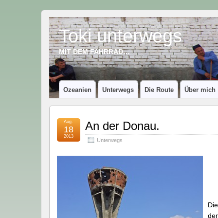
Toki unterwegs
MIT DEM FAHRRAD…
Ozeanien
Unterwegs
Die Route
Über mich
Aug.
An der Donau.
18
2013
Unterwegs
Die
den