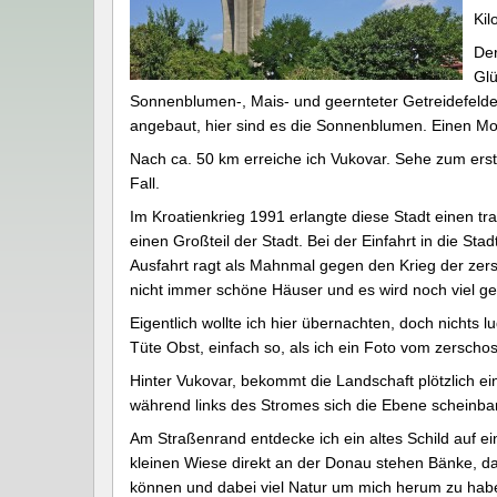
Kil
Der
Glü
Sonnenblumen-, Mais- und geernteter Getreidefelder
angebaut, hier sind es die Sonnenblumen. Einen Mo
Nach ca. 50 km erreiche ich Vukovar. Sehe zum ersten
Fall.
Im Kroatienkrieg 1991 erlangte diese Stadt einen tr
einen Großteil der Stadt. Bei der Einfahrt in die 
Ausfahrt ragt als Mahnmal gegen den Krieg der zers
nicht immer schöne Häuser und es wird noch viel geb
Eigentlich wollte ich hier übernachten, doch nichts l
Tüte Obst, einfach so, als ich ein Foto vom zersc
Hinter Vukovar, bekommt die Landschaft plötzlich ei
während links des Stromes sich die Ebene scheinbar
Am Straßenrand entdecke ich ein altes Schild auf ei
kleinen Wiese direkt an der Donau stehen Bänke, da
können und dabei viel Natur um mich herum zu haben