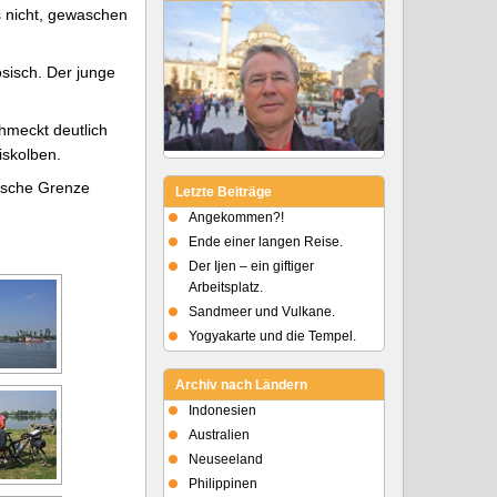
es nicht, gewaschen
ösisch. Der junge
hmeckt deutlich
iskolben.
bische Grenze
Letzte Beiträge
Angekommen?!
Ende einer langen Reise.
Der Ijen – ein giftiger
Arbeitsplatz.
Sandmeer und Vulkane.
Yogyakarte und die Tempel.
Archiv nach Ländern
Indonesien
Australien
Neuseeland
Philippinen