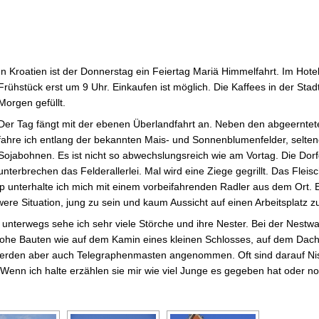
In Kroatien ist der Donnerstag ein Feiertag Mariä Himmelfahrt. Im Hotel
Frühstück erst um 9 Uhr. Einkaufen ist möglich. Die Kaffees in der Stad
Morgen gefüllt.
Der Tag fängt mit der ebenen Überlandfahrt an. Neben den abgeerntet
fahre ich entlang der bekannten Mais- und Sonnenblumenfelder, seltene
Sojabohnen. Es ist nicht so abwechslungsreich wie am Vortag. Die Dor
unterbrechen das Felderallerlei. Mal wird eine Ziege gegrillt. Das Fleis
op unterhalte ich mich mit einem vorbeifahrenden Radler aus dem Ort. E
ere Situation, jung zu sein und kaum Aussicht auf einen Arbeitsplatz z
 unterwegs sehe ich sehr viele Störche und ihre Nester. Bei der Nestwah
hohe Bauten wie auf dem Kamin eines kleinen Schlosses, auf dem Dach
erden aber auch Telegraphenmasten angenommen. Oft sind darauf Nis
enn ich halte erzählen sie mir wie viel Junge es gegeben hat oder no