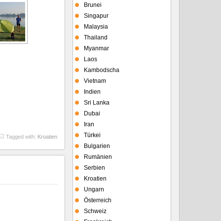
Brunei
Singapur
Malaysia
Thailand
Myanmar
Laos
Kambodscha
Vietnam
Indien
Sri Lanka
Dubai
Iran
Türkei
Tagged with:
Kroatien
Bulgarien
Rumänien
Serbien
Kroatien
Ungarn
Österreich
Schweiz