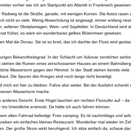
ometer vorher war ich am Startpunkt am Atlantik in Frankreich gewesen
 Radweg ist die Straße, gerade, mit wenigen Kurven. Die Autos rasen 
ck nicht so viele. Wenig Abwechslung ist angesagt, immer entlang riesi
, seltener Obstplantagen, Wein- und Sojafelder. In Deutschland wird a
nat früher, es wäre ein wunderbares gelbes Blütenmeer gewesen.
 Mal die Donau. Sie ist so breit, das ich dachte der Fluss wird gestaut
aurigen Bekanntheitsgrad. In der Schlacht um Vukovar zerstörten serbi
Stadt stehen die Ruinen eines zerschossenen Hauses an einem Bahnüberg
törte Wasserturm gegen den Himmel. In der Stadt stehen bereits viel
aut. Die Spuren des Krieges sind noch lange nicht beseitigt.
ud mich ein hier zu bleiben. Fahre also weiter. Bei der Ausfahrt schenkt
hossenen Wasserturm mache.
n anderes Gesicht. Erste Hügel tauchen am rechten Flussufer auf – da f
 ins Unendliche erstreckt. Da hätte ich auch fahren können.
nem alten Fahrrad befestigt: Free camping. Es ist nachmittags und sehr
neben ein einfaches kleines Restaurant. Wunderbar mal wieder im Zelt
. Der große Strom wirkt beruhigend. Ich sitze einfach da, schaue dara