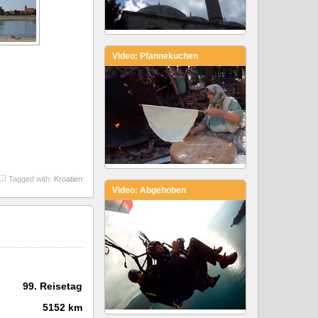
Video: Pfannekuchen
Tagged with:
Kroatien
Video: Abgehoben
99. Reisetag
5152 km