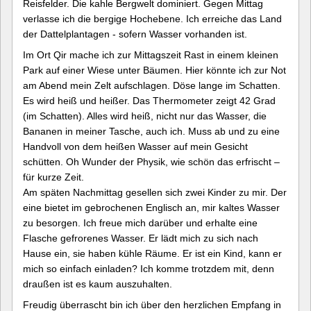
Reisfelder. Die kahle Bergwelt dominiert. Gegen Mittag
verlasse ich die bergige Hochebene. Ich erreiche das Land
der Dattelplantagen ­- sofern Wasser vorhanden ist.
Im Ort Qir mache ich zur Mittagszeit Rast in einem kleinen
Park auf einer Wiese unter Bäumen. Hier könnte ich zur Not
am Abend mein Zelt aufschlagen. Döse lange im Schatten.
Es wird heiß und heißer. Das Thermometer zeigt 42 Grad
(im Schatten). Alles wird heiß, nicht nur das Wasser, die
Bananen in meiner Tasche, auch ich. Muss ab und zu eine
Handvoll von dem heißen Wasser auf mein Gesicht
schütten. Oh Wunder der Physik, wie schön das erfrischt –
für kurze Zeit.
Am späten Nachmittag gesellen sich zwei Kinder zu mir. Der
eine bietet im gebrochenen Englisch an, mir kaltes Wasser
zu besorgen. Ich freue mich darüber und erhalte eine
Flasche gefrorenes Wasser. Er lädt mich zu sich nach
Hause ein, sie haben kühle Räume. Er ist ein Kind, kann er
mich so einfach einladen? Ich komme trotzdem mit, denn
draußen ist es kaum auszuhalten.
Freudig überrascht bin ich über den herzlichen Empfang in