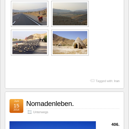
Tagged with:
Iran
Juni
Nomadenleben.
15
2014
Unterwegs
406.