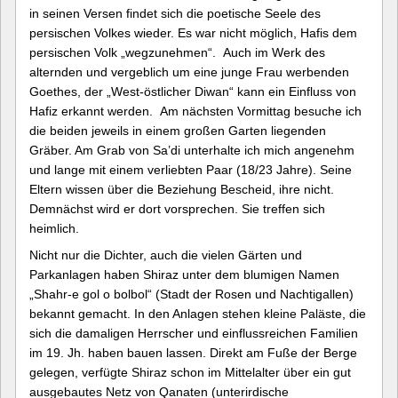
in seinen Versen findet sich die poetische Seele des
persischen Volkes wieder. Es war nicht möglich, Hafis dem
persischen Volk „wegzunehmen“. Auch im Werk des
alternden und vergeblich um eine junge Frau werbenden
Goethes, der „West-östlicher Diwan“ kann ein Einfluss von
Hafiz erkannt werden. Am nächsten Vormittag besuche ich
die beiden jeweils in einem großen Garten liegenden
Gräber. Am Grab von Sa’di unterhalte ich mich angenehm
und lange mit einem verliebten Paar (18/23 Jahre). Seine
Eltern wissen über die Beziehung Bescheid, ihre nicht.
Demnächst wird er dort vorsprechen. Sie treffen sich
heimlich.
Nicht nur die Dichter, auch die vielen Gärten und
Parkanlagen haben Shiraz unter dem blumigen Namen
„Shahr-e gol o bolbol“ (Stadt der Rosen und Nachtigallen)
bekannt gemacht. In den Anlagen stehen kleine Paläste, die
sich die damaligen Herrscher und einflussreichen Familien
im 19. Jh. haben bauen lassen. Direkt am Fuße der Berge
gelegen, verfügte Shiraz schon im Mittelalter über ein gut
ausgebautes Netz von Qanaten (unterirdische