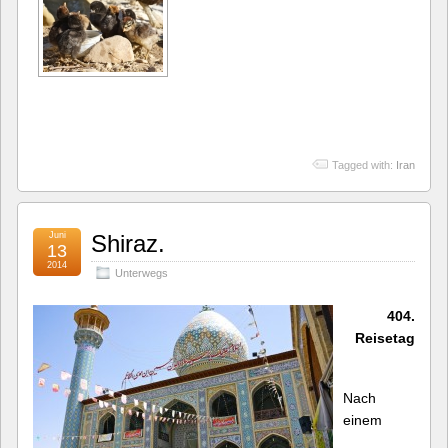
Tagged with:
Iran
Juni
Shiraz.
13
2014
Unterwegs
404.
Reisetag
Nach
einem