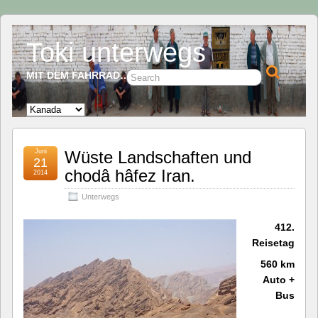
Toki unterwegs
MIT DEM FAHRRAD…
Juni
Wüste Landschaften und
21
chodâ hâfez Iran.
2014
Unterwegs
412.
Reisetag
560 km
Auto +
Bus