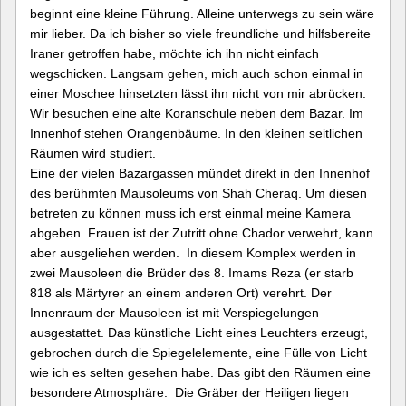
beginnt eine kleine Führung. Alleine unterwegs zu sein wäre
mir lieber. Da ich bisher so viele freundliche und hilfsbereite
Iraner getroffen habe, möchte ich ihn nicht einfach
wegschicken. Langsam gehen, mich auch schon einmal in
einer Moschee hinsetzten lässt ihn nicht von mir abrücken.
Wir besuchen eine alte Koranschule neben dem Bazar. Im
Innenhof stehen Orangenbäume. In den kleinen seitlichen
Räumen wird studiert.
Eine der vielen Bazargassen mündet direkt in den Innenhof
des berühmten Mausoleums von Shah Cheraq. Um diesen
betreten zu können muss ich erst einmal meine Kamera
abgeben. Frauen ist der Zutritt ohne Chador verwehrt, kann
aber ausgeliehen werden. In diesem Komplex werden in
zwei Mausoleen die Brüder des 8. Imams Reza
(er starb
818 als Märtyrer an einem anderen Ort) verehrt. Der
Innenraum der Mausoleen ist mit Verspiegelungen
ausgestattet. Das künstliche Licht eines Leuchters erzeugt,
gebrochen durch die Spiegelelemente, eine Fülle von Licht
wie ich es selten gesehen habe. Das gibt den Räumen eine
besondere Atmosphäre. Die Gräber der Heiligen liegen