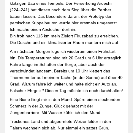
klotzigen Bau eines Tempels. Der Perserkönig Ardeshir
(224–241) hat diesen nach dem Sieg über die Parther
bauen lassen. Das Besondere daran: der Prototyp der
persischen Kuppelbauten wurde hier erstmals umgesetzt.
Ich mache einen Abstecher dorthin.
Bin froh nach 115 km mein Zielort Firuzabad zu erreichen.
Die Dusche und ein klimatisierter Raum muntern mich auf.
Am nächsten Morgen lege ich wiederum einen Frühstart
hin. Die Temperaturen sind mit 20 Grad um 6 Uhr erträglich.
Fahre lange im Schatten der Berge, aber auch der
verschwindet langsam. Bereits um 10 Uhr klettert das
Thermometer auf meinem Tacho (in der Sonne) auf über 40
Grad. Warum fahre ich weiter und halte nicht ein Auto an.
Falscher Ehrgeiz? Diesen Tag möchte ich noch durchhalten!
Eine Biene fliegt mir in den Mund. Spüre einen stechenden
Schmerz in der Zunge. Glück gehabt mit der
Zungenbarriere. Mit Wasser kühle ich den Mund.
Trockenes Land und abgeerntete Weizenfelder in den
Tälern wechseln sich ab. Nur einmal ein sattes Grün,