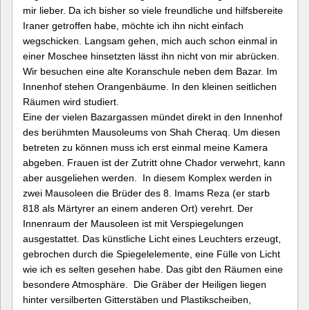
mir lieber. Da ich bisher so viele freundliche und hilfsbereite
Iraner getroffen habe, möchte ich ihn nicht einfach
wegschicken. Langsam gehen, mich auch schon einmal in
einer Moschee hinsetzten lässt ihn nicht von mir abrücken.
Wir besuchen eine alte Koranschule neben dem Bazar. Im
Innenhof stehen Orangenbäume. In den kleinen seitlichen
Räumen wird studiert.
Eine der vielen Bazargassen mündet direkt in den Innenhof
des berühmten Mausoleums von Shah Cheraq. Um diesen
betreten zu können muss ich erst einmal meine Kamera
abgeben. Frauen ist der Zutritt ohne Chador verwehrt, kann
aber ausgeliehen werden. In diesem Komplex werden in
zwei Mausoleen die Brüder des 8. Imams Reza
(er starb
818 als Märtyrer an einem anderen Ort) verehrt. Der
Innenraum der Mausoleen ist mit Verspiegelungen
ausgestattet. Das künstliche Licht eines Leuchters erzeugt,
gebrochen durch die Spiegelelemente, eine Fülle von Licht
wie ich es selten gesehen habe. Das gibt den Räumen eine
besondere Atmosphäre. Die Gräber der Heiligen liegen
hinter versilberten Gitterstäben und Plastikscheiben,