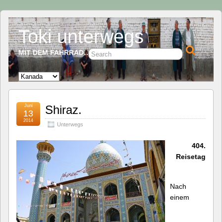
Toki unterwegs
MIT DEM FAHRRAD…
Juni
Shiraz.
13
2014
Unterwegs
404.
Reisetag
Nach
einem