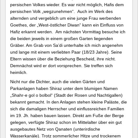
persischen Volkes wieder. Es war nicht möglich, Hafis dem
persischen Volk „wegzunehmen“. Auch im Werk des
alternden und vergeblich um eine junge Frau werbenden
Goethes, der „West-östlicher Diwan“ kann ein Einfluss von
Hafiz erkannt werden. Am nächsten Vormittag besuche ich
die beiden jeweils in einem großen Garten liegenden
Gräber. Am Grab von Sa’di unterhalte ich mich angenehm
und lange mit einem verliebten Paar (18/23 Jahre). Seine
Eltern wissen über die Beziehung Bescheid, ihre nicht.
Demnächst wird er dort vorsprechen. Sie treffen sich
heimlich.
Nicht nur die Dichter, auch die vielen Gärten und
Parkanlagen haben Shiraz unter dem blumigen Namen
„Shahr-e gol o bolbol“ (Stadt der Rosen und Nachtigallen)
bekannt gemacht. In den Anlagen stehen kleine Paläste, die
sich die damaligen Herrscher und einflussreichen Familien
im 19. Jh. haben bauen lassen. Direkt am Fuße der Berge
gelegen, verfügte Shiraz schon im Mittelalter über ein gut
ausgebautes Netz von Qanaten (unterirdische
Wasserkanäle). Trotz sommerlicher Hitze und trockenem