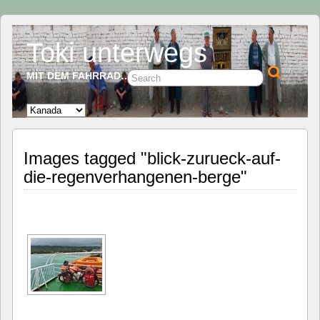
Toki unterwegs
MIT DEM FAHRRAD…
Images tagged "blick-zurueck-auf-
die-regenverhangenen-berge"