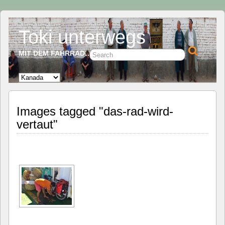
Toki unterwegs
MIT DEM FAHRRAD…
Images tagged "das-rad-wird-
vertaut"