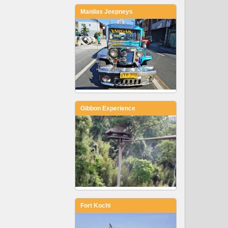
Manilas Jeepneys
Gibbon Experience
Fort Kochi