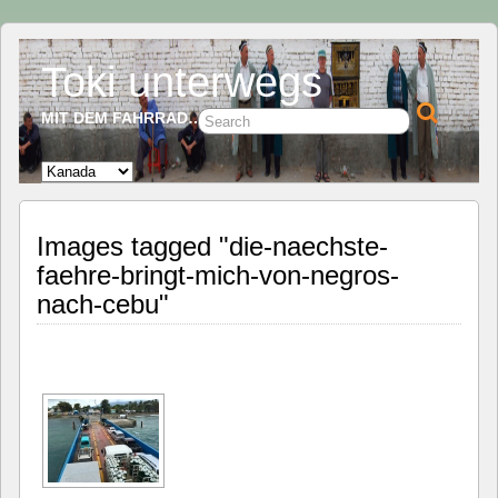
Toki unterwegs
MIT DEM FAHRRAD…
Images tagged "die-naechste-
faehre-bringt-mich-von-negros-
nach-cebu"