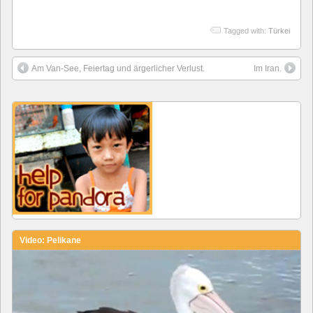
Tagged with:
Türkei
Am Van-See, Feiertag und ärgerlicher Verlust.
Im Iran.
Video: Pelikane