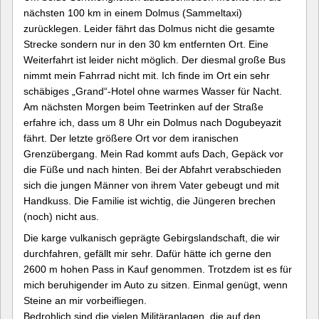
nächsten 100 km in einem Dolmus (Sammeltaxi)
zurücklegen. Leider fährt das Dolmus nicht die gesamte
Strecke sondern nur in den 30 km entfernten Ort. Eine
Weiterfahrt ist leider nicht möglich. Der diesmal große Bus
nimmt mein Fahrrad nicht mit. Ich finde im Ort ein sehr
schäbiges „Grand“-Hotel ohne warmes Wasser für Nacht.
Am nächsten Morgen beim Teetrinken auf der Straße
erfahre ich, dass um 8 Uhr ein Dolmus nach Dogubeyazit
fährt. Der letzte größere Ort vor dem iranischen
Grenzübergang. Mein Rad kommt aufs Dach, Gepäck vor
die Füße und nach hinten. Bei der Abfahrt verabschieden
sich die jungen Männer von ihrem Vater gebeugt und mit
Handkuss. Die Familie ist wichtig, die Jüngeren brechen
(noch) nicht aus.
Die karge vulkanisch geprägte Gebirgslandschaft, die wir
durchfahren, gefällt mir sehr. Dafür hätte ich gerne den
2600 m hohen Pass in Kauf genommen. Trotzdem ist es für
mich beruhigender im Auto zu sitzen. Einmal genügt, wenn
Steine an mir vorbeifliegen.
Bedrohlich sind die vielen Militäranlagen, die auf den