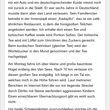
mir ein Auto und ein deutschsprechender Kurde nimmt mich
mit zurück in die Stadt. Er war sechs Jahre in Deutschland,
musste dann aber das Land verlassen. Sein Familienclan
betreibt in der Innenstadt einen „Kadayifci“, das ist ein cafè-
ähnliches Restaurant, in dem die honigsüßen Teilchen
angeboten werden. Ich erhalte dort einen Tee und
türkischen Kaffee sowie eine Portion Süßes. Der türkische
Tee wird mit Löffel zum Umrühren des Zuckers gereicht.
Beim kurdischen Teetrinken (gleicher Tee) wird der
Würfelzucker in den Mund genommen und der Tee
nachgekippt.
Am Montag fahre ich über kleine und große baumlose
Hügel entlang des Van-Sees. Nach 70 km verlasse ich
diesen großen See endgültig. Ich biege in ein Tal ein,
welches mich in die Höhe führen wird. Laut mehreren
Berichten im Internet führt die vor mir liegende Strecke
durch Dörfer mit Steine werfenden aggressiven Kindern.
Einen erreichbaren Übernachtungsort gibt es wohl auch
nicht.
Um beide Schwierigkeiten auszuschließen möchte ich die