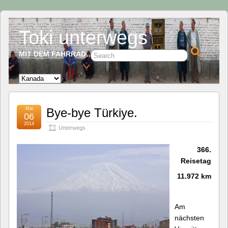
Toki unterwegs
MIT DEM FAHRRAD…
Mai
Bye-bye Türkiye.
06
2014
Unterwegs
366.
Reisetag
11.972 km
Am
nächsten