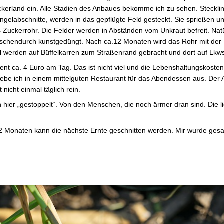
kerland ein. Alle Stadien des Anbaues bekomme ich zu sehen. Stecklin
ngelabschnitte, werden in das gepflügte Feld gesteckt. Sie sprießen 
 Zuckerrohr. Die Felder werden in Abständen vom Unkraut befreit. Natü
schendurch kunstgedüngt. Nach ca.12 Monaten wird das Rohr mit der
el werden auf Büffelkarren zum Straßenrand gebracht und dort auf Lkw
ient ca. 4 Euro am Tag. Das ist nicht viel und die Lebenshaltungskosten
gebe ich in einem mittelguten Restaurant für das Abendessen aus. Der 
icht einmal täglich rein.
ch hier „gestoppelt“. Von den Menschen, die noch ärmer dran sind. Die 
 Monaten kann die nächste Ernte geschnitten werden. Mir wurde gesag