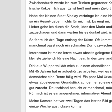
Zwischendurch werde ich zum Trinken gegorener Kok
frische Kokosmilch aus. Es ist heiß und mein Zielort
Nahe der kleinen Stadt Sipalay verbringe ich eine N
so ein Resort-Leben nichts für mich ist. Es engt mich
Lieber gehe ich durch die Stadt, über den Markt 
zuzuschauen und dann warten bis es dunkel wird, i
So fahre ich drei Tage entlang der Küste. Oft komm
manchmal passt noch ein schmales Dorf dazwischen.
Interessant ist meine letzte etwas abseits gelegene
kleinste ziehe ich für eine Nacht ein. In den zwei a
Dirk aus Wuppertal lädt mich zu einem abendlichen Bi
Mit 45 Jahren hat er aufgehört zu arbeiten, weil es
demnächst eine Rente fällig wird. Ein paar Mal Urla
etwas abgelegenen Grundstück auf dem er so eine Ar
gut zurecht. Deutschland besucht er manchmal, möcht
Für mich ist es ein angenehmer, informativer Aben
Meine Kamera hat vor zwei Tagen das letztes Bild ge
einige Woche austricksen konnte.