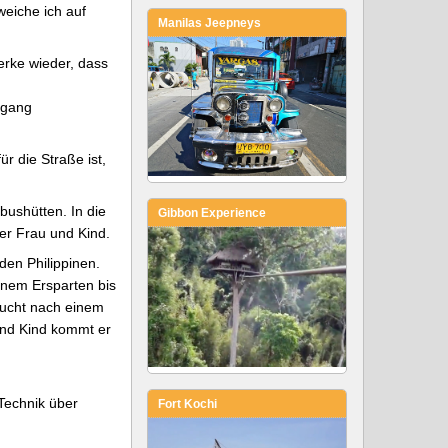
eiche ich auf
Manilas Jeepneys
erke wieder, dass
rgang
r die Straße ist,
bushütten. In die
Gibbon Experience
her Frau und Kind.
den Philippinen.
inem Ersparten bis
sucht nach einem
und Kind kommt er
Technik über
Fort Kochi