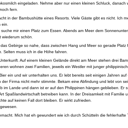
osmilch eingeladen. Nehme aber nur einen kleinen Schluck, danach w
 noch fern.
acht in der Bambushütte eines Resorts. Viele Gäste gibt es nicht. Ich m
 ein.
und suche mir einen Platz zum Essen. Abends am Meer dem Sonnenunte
st wiederum schön.
t das Gebirge so nahe, dass zwischen Hang und Meer so gerade Platz fü
 Selten muss ich in die Höhe fahren.
 Unterkunft. Auf einem kleinen Gelände direkt am Meer stehen drei Bam
nderen wohnen zwei Familien, jeweils ein Westler mit junger philippinisc
er ein und wir unterhalten uns. Er lebt bereits seit einigen Jahren auf 
 in der Firma nicht mehr stimmte. Bekam eine Abfindung und lebt von se
ub im Lande und dann ist er auf den Philippinen hängen geblieben. Er 
t Spaßlandwirtschaft betreiben kann. In der Dreisamkeit mit Familie 
e auf keinen Fall dort bleiben. Er wirkt zufrieden.
d gewesen.
macht. Mich hat eh gewundert wie ich durch Schütteln die fehlerhafte 