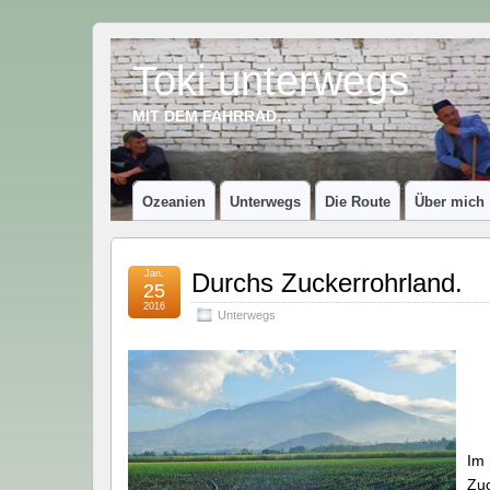
Toki unterwegs
MIT DEM FAHRRAD…
Ozeanien
Unterwegs
Die Route
Über mich
Jan.
Durchs Zuckerrohrland.
25
2016
Unterwegs
Im 
Zuc