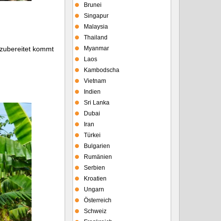
Brunei
Singapur
Malaysia
Thailand
 zubereitet kommt
Myanmar
Laos
Kambodscha
Vietnam
Indien
Sri Lanka
Dubai
Iran
Türkei
Bulgarien
Rumänien
Serbien
Kroatien
Ungarn
Österreich
Schweiz