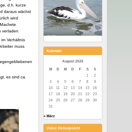
ge, d.h. kurze
und daraus wächst
rlich wird
 Machete
s verladen.
 im Verhältnis
Arbeiter muss
Kalender
liegengebliebenen
August 2026
M
D
M
D
F
S
S
1
2
t, es sind ca.
3
4
5
6
7
8
9
10
11
12
13
14
15
16
17
18
19
20
21
22
23
24
25
26
27
28
29
30
31
« März
Video: Reisegesicht