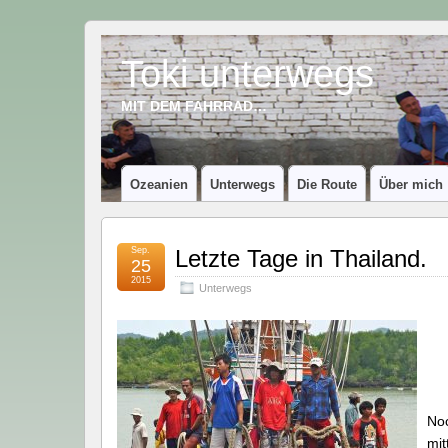
Toki unterwegs
MIT DEM FAHRRAD…
Ozeanien
Unterwegs
Die Route
Über mich
Sep.
Letzte Tage in Thailand.
25
2015
Unterwegs
Noc
mit