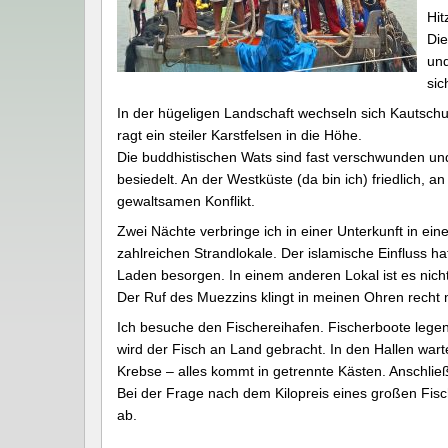
Hit
Die
und
sic
In der hügeligen Landschaft wechseln sich Kautsch
ragt ein steiler Karstfelsen in die Höhe.
Die buddhistischen Wats sind fast verschwunden u
besiedelt. An der Westküste (da bin ich) friedlich, 
gewaltsamen Konflikt.
Zwei Nächte verbringe ich in einer Unterkunft in ein
zahlreichen Strandlokale. Der islamische Einfluss ha
Laden besorgen. In einem anderen Lokal ist es nich
Der Ruf des Muezzins klingt in meinen Ohren recht
Ich besuche den Fischereihafen. Fischerboote legen 
wird der Fisch an Land gebracht. In den Hallen warte
Krebse – alles kommt in getrennte Kästen. Anschlie
Bei der Frage nach dem Kilopreis eines großen Fisc
ab.