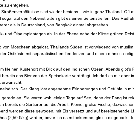
ze zu entgehen.
 Straßenverhältnisse sind wieder bestens – wie in ganz Thailand. Oft 
 sogar auf den Nebenstraßen gibt es einen Seitenstreifen. Das Radfa
herer als in Deutschland, von Bangkok einmal abgesehen.
uk- und Ölpalmplantagen ab. In der Ebene nahe der Küste grünen Reisf
nd von Moscheen abgelöst. Thailands Süden ist vorwiegend von muslim
an der Ostküste mit separatistischen Tendenzen und einem ethnisch-religi
em kleinen Küstenort mit Blick auf den Indischen Ozean. Abends gibt’s 
t bereits das Bier von der Speisekarte verdrängt. Ich darf es mir aber
t erwünscht.
 melodisch. Der Klang löst angenehme Erinnerungen und Gefühle in mir
gerade an. Sie waren wohl einige Tage auf See, denn der Fang ist reic
n bereits die Sortierer auf die Arbeit. Kleine, große Fische, dazwische
ßend werden diese gewogen, mit Eis versetzt und auf bereitstehende L
hes (2,50 €/kg) wird er, bevor ich es mitbekomme, gleich eingepackt. 