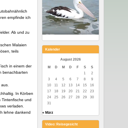
autobahnähnlich
hren empfinde ich
elder. Ab und zu
ischen Malaien
Kalender
ösen, teils
August 2026
Fisch in einem der
M
D
M
D
F
S
S
 im benachbarten
1
2
3
4
5
6
7
8
9
 aus.
10
11
12
13
14
15
16
17
18
19
20
21
22
23
hhaltig. In Körben
24
25
26
27
28
29
30
n Tintenfische und
31
kws verladen.
Ich lehne dankend
« März
Video: Reisegesicht