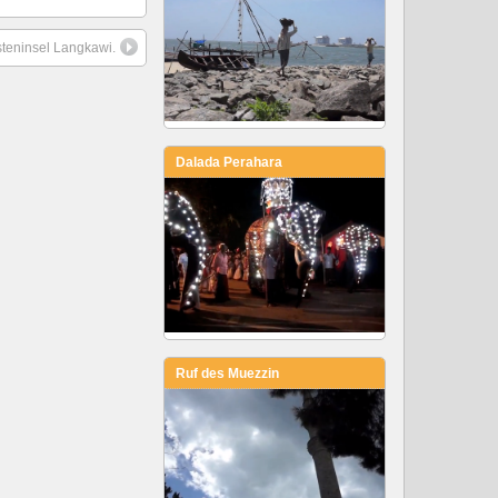
steninsel Langkawi.
Dalada Perahara
Ruf des Muezzin