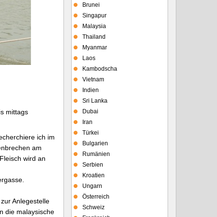
Brunei
Singapur
Malaysia
Thailand
Myanmar
Laos
Kambodscha
Vietnam
Indien
Sri Lanka
is mittags
Dubai
Iran
Türkei
echerchiere ich im
Bulgarien
tenbrechen am
Rumänien
Fleisch wird an
Serbien
Kroatien
ergasse.
Ungarn
Österreich
zur Anlegestelle
Schweiz
en die malaysische