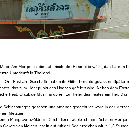
 Meer. Am Morgen ist die Luft frisch, der Himmel bewölkt, das Fahren b
tzte Unterkunft in Thailand.
im Ort. Fast alle Geschäfte haben ihr Gitter heruntergelassen. Später r
erfestes, das zum Höhepunkt des Hadsch gefeiert wird. Neben dem Fas
he Fest. Gläubige Muslims opfern zur Feier des Festes ein Tier. Das 
rse Schlachtungen gesehen und anfangs gedacht ich wäre in der Metzg
enen Metzger.
genen Mangrovenwäldern. Durch diese radele ich am nächsten Morgen 
 Gewirr von kleinen Inseln auf ruhiger See erreichen wir in 1,5 Stund