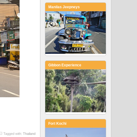
Manilas Jeepneys
Gibbon Experience
Fort Kochi
Tagged with:
Thailand