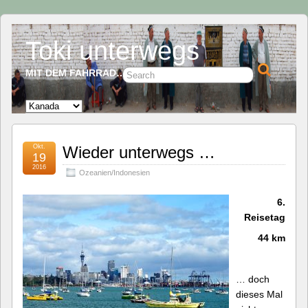
Toki unterwegs
MIT DEM FAHRRAD…
Okt.
Wieder unterwegs …
19
2016
Ozeanien/Indonesien
6.
Reisetag
44 km
… doch
dieses Mal