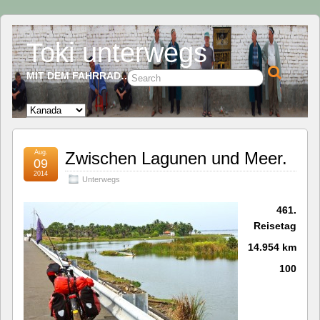
Toki unterwegs
MIT DEM FAHRRAD…
Aug.
Zwischen Lagunen und Meer.
09
2014
Unterwegs
461.
Reisetag
14.954 km
100