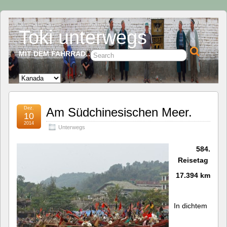
Toki unterwegs
MIT DEM FAHRRAD…
Dez.
Am Südchinesischen Meer.
10
2014
Unterwegs
584.
Reisetag
17.394 km
In dichtem