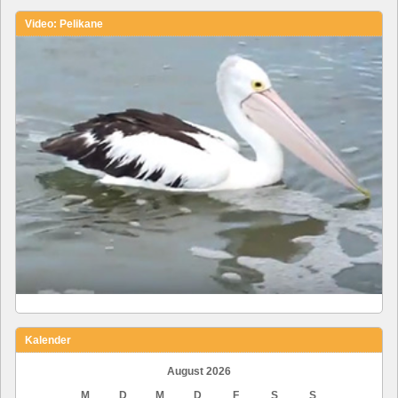
Video: Pelikane
Kalender
August 2026
M
D
M
D
F
S
S