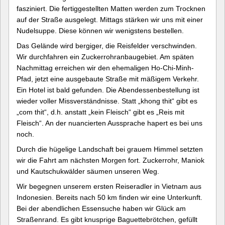
fasziniert. Die fertiggestellten Matten werden zum Trocknen
auf der Straße ausgelegt. Mittags stärken wir uns mit einer
Nudelsuppe. Diese können wir wenigstens bestellen.
Das Gelände wird bergiger, die Reisfelder verschwinden.
Wir durchfahren ein Zuckerrohranbaugebiet. Am späten
Nachmittag erreichen wir den ehemaligen Ho-Chi-Minh-
Pfad, jetzt eine ausgebaute Straße mit mäßigem Verkehr.
Ein Hotel ist bald gefunden. Die Abendessenbestellung ist
wieder voller Missverständnisse. Statt „khong thit“ gibt es
„com thit“, d.h. anstatt „kein Fleisch“ gibt es „Reis mit
Fleisch“. An der nuancierten Aussprache hapert es bei uns
noch.
Durch die hügelige Landschaft bei grauem Himmel setzten
wir die Fahrt am nächsten Morgen fort. Zuckerrohr, Maniok
und Kautschukwälder säumen unseren Weg.
Wir begegnen unserem ersten Reiseradler in Vietnam aus
Indonesien. Bereits nach 50 km finden wir eine Unterkunft.
Bei der abendlichen Essensuche haben wir Glück am
Straßenrand. Es gibt knusprige Baguettebrötchen, gefüllt