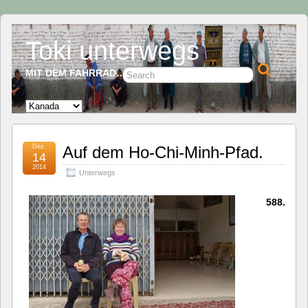
Toki unterwegs
MIT DEM FAHRRAD…
Dez.
Auf dem Ho-Chi-Minh-Pfad.
14
2014
Unterwegs
588.