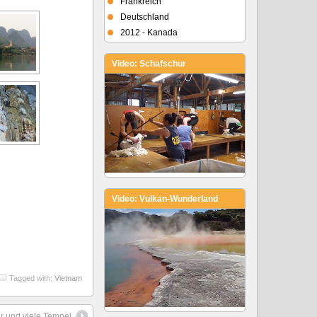
Frankreich
Deutschland
2012 - Kanada
Video: Schafschur
Video: Vulkan-Wunderland
Tagged with:
Vietnam
 und viele Tempel.