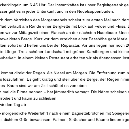
kerklingeln um 6.45 Uhr. Der Instantkaffee ist unser Begleitgetränk 
ser gibt es in jeder Unterkunft und in den Nudelsuppenbuden.
h dem Verziehen des Morgennebels scheint zum ersten Mal nach dem
ad verläuft am Rande einer Bergkette mit Blick auf Felder und Fluss. 
alten wir zur Mittagszeit einen Plausch an der nächsten Nudelbude. Un
e bewaldeten Berge. Kurz vor dem erreichen einer Passhöhe geht Marie 
ten sofort und helfen uns bei der Reparatur. Vor uns liegen nur noch 
die Länge. Trotz schöner Landschaft mit grünen Karstbergen und kleine
uberkeit. In einem kleinen Restaurant erhalten wir als Abendessen Ins
kommt direkt der Regen. Als Niesel am Morgen. Die Entfernung zum n
s loszufahren. Es geht kräftig und steil über die Berge, der Regen nim
s. Kaum sind wir am Ziel schüttet es von oben.
 mal die Firma nennen – hat jämmerlich versagt. Die Nähte scheinen mi
rrodiert und kaum zu schließen.
wir den Tag ab.
ie morgendliche Weiterfahrt nach einem Baguettebrötchen mit Spiegelei
it dichtem Grün bewachsen. Palmen, Sträucher und Bäume finden irge