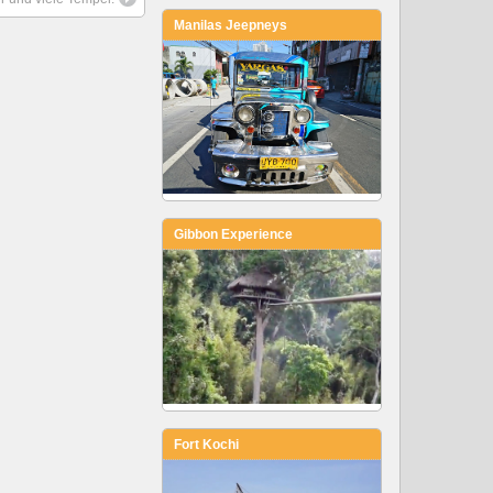
Manilas Jeepneys
Gibbon Experience
Fort Kochi