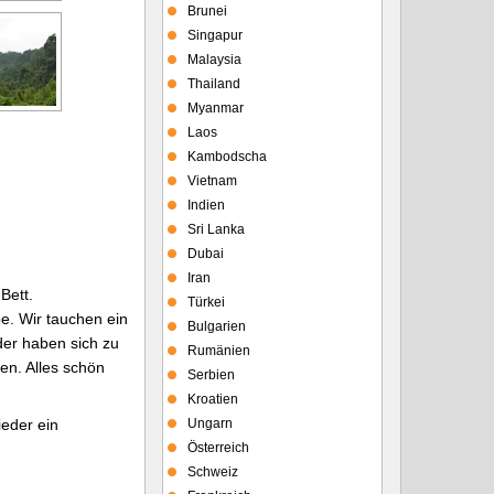
Brunei
Singapur
Malaysia
Thailand
Myanmar
Laos
Kambodscha
Vietnam
Indien
Sri Lanka
Dubai
Iran
Bett.
Türkei
e. Wir tauchen ein
Bulgarien
der haben sich zu
Rumänien
en. Alles schön
Serbien
Kroatien
eder ein
Ungarn
Österreich
Schweiz