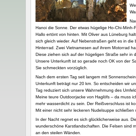
Wec
Was
Nac
Hanoi die Sonne. Der etwas hügelige Ho-Chi-Minh-Pf
Hallo ertönt von hinten. Mit Oliver aus Lüneburg h
sich gleich wieder. Auf Nebenstraßen geht es in di
Hinterrad. Zwei Vietnamesen auf ihrem Motorrad hal
Diese ziehen sich auf der hügeligen Straße sehr in 
Unsere Unterkunft ist so gerade noch OK von der Sa
Sie schmeckten vorzüglich.
Nach dem ersten Tag seit langem mit Sonnenschein 
Unterkunft beträgt nur 20 km. So entscheiden wir un
Tag reduziert sich unsere Wahrnehmung des Umfelde
Meine teure Outdoorjacke von Haglöfs – da muss ich
mehr wasserdicht zu sein. Der Reißverschluss ist ko
Mit einer nicht sehr leckeren Nudelsuppe schließen 
In der Nacht regnet es sich glücklicherweise aus. D
wunderschöne Karstlandschaften. Die Felsen sind m
an den steilen Wänden.