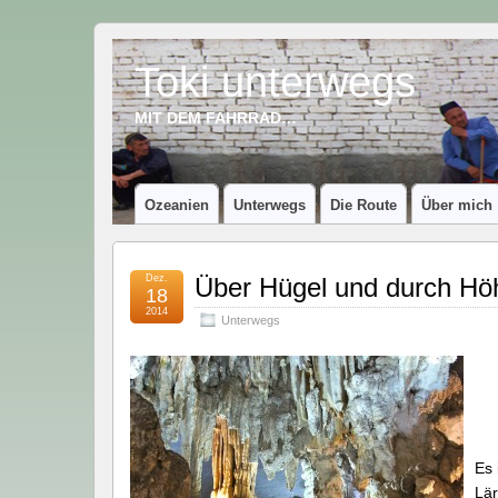
Toki unterwegs
MIT DEM FAHRRAD…
Ozeanien
Unterwegs
Die Route
Über mich
Dez.
Über Hügel und durch Hö
18
2014
Unterwegs
Es 
Lär