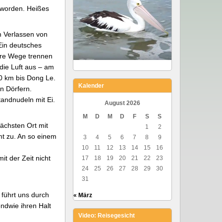
geworden. Heißes
 Verlassen von
Ein deutsches
sere Wege trennen
die Luft aus – am
20 km bis Dong Le.
Kalender
n Dörfern.
tandnudeln mit Ei.
August 2026
M
D
M
D
F
S
S
ächsten Ort mit
1
2
mt zu. An so einem
3
4
5
6
7
8
9
10
11
12
13
14
15
16
t der Zeit nicht
17
18
19
20
21
22
23
24
25
26
27
28
29
30
31
 führt uns durch
« März
ndwie ihren Halt
Video: Reisegesicht