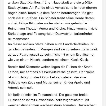
antiken Stadt Xanthos, früher Hauptstadt und die größte
Stadt Lykiens. Am Rande eines Ackers sehe ich den oberen
Bogen eines Tores aus dem Boden herausragen. Es gibt
noch viel zu graben. Ein Schäfer treibt seine Herde daran
vorbei. Einige Kilometer weiter stehen wie gehabt die
Ruinen von Theater, Agora und Kirche. Hinzu kommen viele
Sarkophage und Felsengräber. Dazwischen farbenfrohe
Blumenwiesen.
An dieser antiken Stätte haben auch Landschildkröten ihr
gefallen gefunden. In Mengen sind sie zu sehen. Es scheint
gerade Paarungszeit zu sein, nicht mit einem Brunftschrei
wie von einem Hirsch, sondern mit einem Klack-Klack.
Bereits fünf Kilometer weiter liegen die Ruinen der Stadt
Letoon, mit Xanthos als Weltkulturerbe gelistet. Der Name
ist vom Heiligtum der Göttin Leto abgeleitet, die eine
Geliebte von Zeus und Mutter seiner Kinder Apollo und
Artemis sein soll.
Ich befinde mich im Tomatenland. Die gesamte breite
Flussebene ist mit Gewächshäusern zugepflastert. Mit
wenigen Ausnahmen wachsen darin Tomaten. Dazwischen