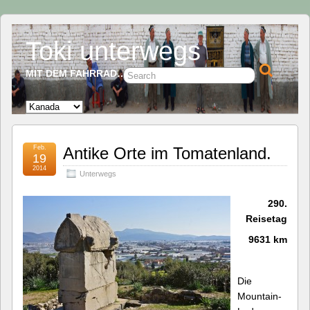
Toki unterwegs
MIT DEM FAHRRAD…
Feb.
Antike Orte im Tomatenland.
19
2014
Unterwegs
290.
Reisetag
9631 km
Die
Mountain-