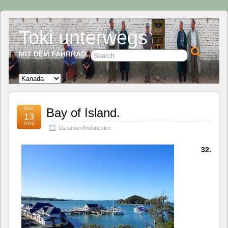
Toki unterwegs
MIT DEM FAHRRAD…
Nov.
Bay of Island.
13
2016
Ozeanien/Indonesien
32.