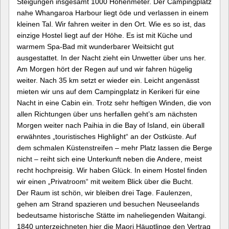
Steigungen insgesamt 1000 Höhenmeter. Der Campingplatz
nahe Whangaroa Harbour liegt öde und verlassen in einem
kleinen Tal. Wir fahren weiter in den Ort. Wie es so ist, das
einzige Hostel liegt auf der Höhe. Es ist mit Küche und
warmem Spa-Bad mit wunderbarer Weitsicht gut
ausgestattet. In der Nacht zieht ein Unwetter über uns her.
Am Morgen hört der Regen auf und wir fahren hügelig
weiter. Nach 35 km setzt er wieder ein. Leicht angenässt
mieten wir uns auf dem Campingplatz in Kerikeri für eine
Nacht in eine Cabin ein. Trotz sehr heftigen Winden, die von
allen Richtungen über uns herfallen geht’s am nächsten
Morgen weiter nach Paihia in die Bay of Island, ein überall
erwähntes „touristisches Highlight“ an der Ostküste. Auf
dem schmalen Küstenstreifen – mehr Platz lassen die Berge
nicht – reiht sich eine Unterkunft neben die Andere, meist
recht hochpreisig. Wir haben Glück. In einem Hostel finden
wir einen „Privatroom“ mit weitem Blick über die Bucht.
Der Raum ist schön, wir bleiben drei Tage. Faulenzen,
gehen am Strand spazieren und besuchen Neuseelands
bedeutsame historische Stätte im naheliegenden Waitangi.
1840 unterzeichneten hier die Maori Häuptlinge den Vertrag