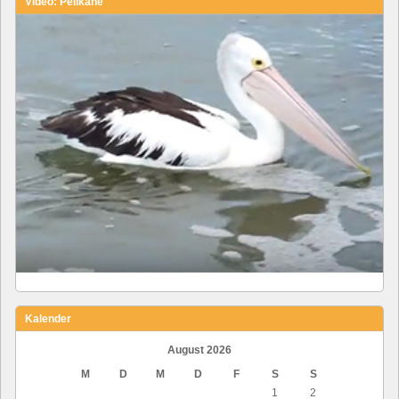
Video: Pelikane
Kalender
August 2026
M
D
M
D
F
S
S
1
2