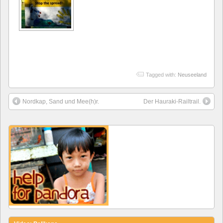
Tagged with:
Neuseeland
Nordkap, Sand und Mee(h)r.
Der Hauraki-Railtrail.