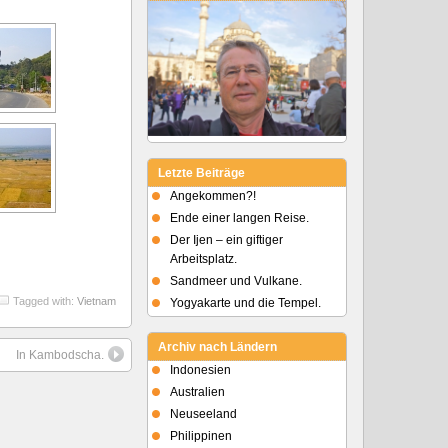
Letzte Beiträge
Angekommen?!
Ende einer langen Reise.
Der Ijen – ein giftiger
Arbeitsplatz.
Sandmeer und Vulkane.
Tagged with:
Vietnam
Yogyakarte und die Tempel.
Archiv nach Ländern
In Kambodscha.
Indonesien
Australien
Neuseeland
Philippinen