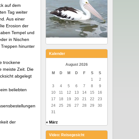
ck auf dem
ten Tag weiter
d. Aus einer
Die Erosion der
m haben Tempel und
der in Nischen
g Treppen hinunter
Kalender
e trockene
August 2026
 meiste Zeit. Die
M
D
M
D
F
S
S
cksicht abgelegt
1
2
3
4
5
6
7
8
9
beim beliebten
10
11
12
13
14
15
16
17
18
19
20
21
22
23
Essensbestellungen
24
25
26
27
28
29
30
31
keit der
« März
Video: Reisegesicht