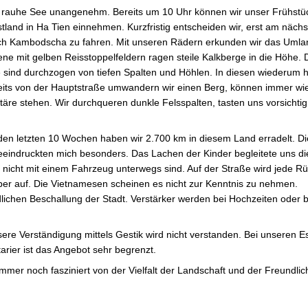
 rauhe See unangenehm. Bereits um 10 Uhr können wir unser Frühstü
tland in Ha Tien einnehmen. Kurzfristig entscheiden wir, erst am nächs
h Kambodscha zu fahren. Mit unseren Rädern erkunden wir das Umlan
ne mit gelben Reisstoppelfeldern ragen steile Kalkberge in die Höhe. 
 Sie sind durchzogen von tiefen Spalten und Höhlen. In diesen wiederu
eits von der Hauptstraße umwandern wir einen Berg, können immer wie
täre stehen. Wir durchqueren dunkle Felsspalten, tasten uns vorsichti
den letzten 10 Wochen haben wir 2.700 km in diesem Land erradelt. Di
indruckten mich besonders. Das Lachen der Kinder begleitete uns die
e nicht mit einem Fahrzeug unterwegs sind. Auf der Straße wird jede Rü
ber auf. Die Vietnamesen scheinen es nicht zur Kenntnis zu nehmen.
dlichen Beschallung der Stadt. Verstärker werden bei Hochzeiten oder 
re Verständigung mittels Gestik wird nicht verstanden. Bei unseren 
rier ist das Angebot sehr begrenzt.
mmer noch fasziniert von der Vielfalt der Landschaft und der Freundlich