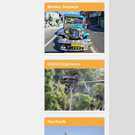
Manilas Jeepneys
Gibbon Experience
Fort Kochi