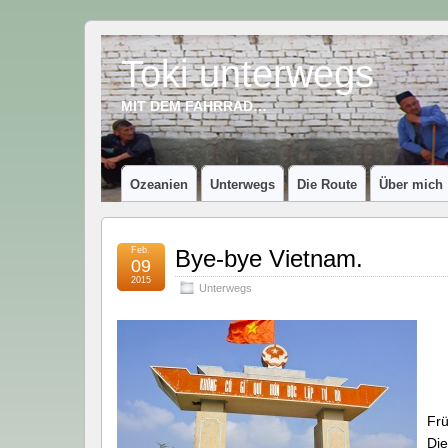
Toki unterwegs
MIT DEM FAHRRAD…
Ozeanien
Unterwegs
Die Route
Über mich
Feb.
Bye-bye Vietnam.
09
2015
Unterwegs
Frü
Die