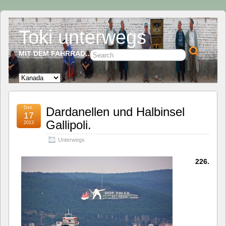
Toki unterwegs
MIT DEM FAHRRAD…
Dez.
Dardanellen und Halbinsel
17
Gallipoli.
2013
Unterwegs
226.