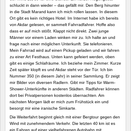
schluckt in dann wieder – das gefällt mir. Den Berg hinunter
in die Stadt Marand kann ich mich rollen lassen. In diesem
Ort gibt es kein richtiges Hotel. Im Internet habe ich bereits
von Akdar gelesen, er sammelt Fahrradfahrer. Hoffe also
dass er auf mich stößt. Klappt nicht direkt. Zwei junge
Männer vor einem Laden winken mir zu. Ich halte an und
frage nach einer möglichen Unterkunft. Sie telefonieren.
Mein Fahrrad wird auf einen Pickup geladen und wir fahren
zu einer Art Festhaus. Unten kann gefeiert werden, oben
gibt es einige Schlafräume. Ich beziehe mein Zimmer. Kurze
Zeit später klopft es und Akdar steht vor der Tür. Ich bin
Nummer 350 (in diesem Jahr) in seiner Sammlung. Er zeigt
mir Bilder von diversen Radlern. Gibt mir Tipps für Warm-
Shower-Unterkünfte in anderen Städten. Radfahrer können
dort bei Privatpersonen kostenlos übernachten. Am
nächsten Morgen lädt er mich zum Frühstück ein und
besorgt mir eine iranische Simkarte.
Die Weiterfahrt beginnt gleich mit einer Bergtour gegen den
Wind mit zunehmendem Verkehr. Die letzten 40 km ist es
ein Fahren auf einer vielbefahrenen Autobahn mit