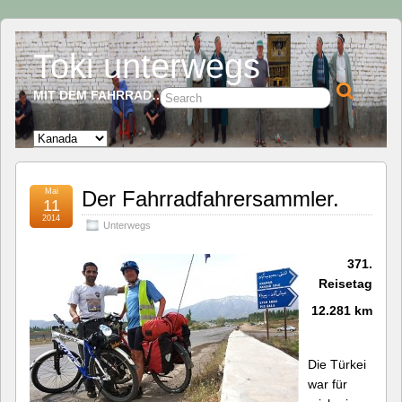
Toki unterwegs
MIT DEM FAHRRAD…
Mai
Der Fahrradfahrersammler.
11
2014
Unterwegs
371.
Reisetag
12.281 km
Die Türkei
war für