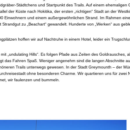
dgräber-Städtchens und Startpunkt des Trails. Auf einem ehemaligen G
allel der Küste nach Hokitika, der ersten „richtigen“ Stadt an der West
0 Einwohnern und einem außergewöhnlichen Strand. Im Rahmen eines
t Strandgut zu „Beachart“ gewandelt. Hunderte von „Werken“ aus gebl
plätzen hoffen wir auf Nachtruhe in einem Hotel, leider ein Trugschlu
it „undulating Hills“. Es folgen Pfade aus Zeiten des Goldrausches, a
t das Fahren Spaß. Weniger angenehm sind die langen Abschnitte au
schöneren Trails unterwegs gewesen. In der Stadt Greymounth – der M
Durchreisestadt ohne besonderen Charme. Wir quartieren uns für zwei 
gnet, wir faulenzen und bummeln.