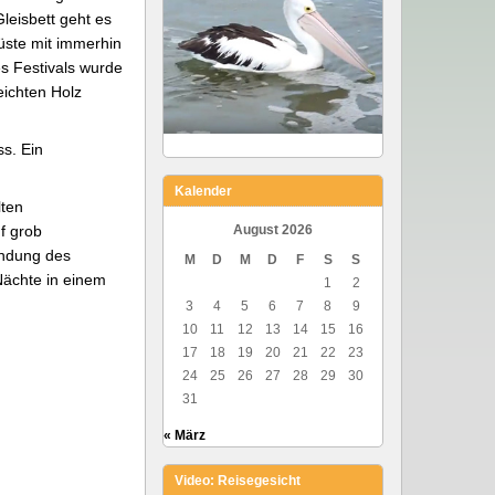
leisbett geht es
küste mit immerhin
 Festivals wurde
eichten Holz
ss. Ein
Kalender
lten
f grob
August 2026
ündung des
M
D
M
D
F
S
S
Nächte in einem
1
2
3
4
5
6
7
8
9
10
11
12
13
14
15
16
17
18
19
20
21
22
23
24
25
26
27
28
29
30
31
« März
Video: Reisegesicht