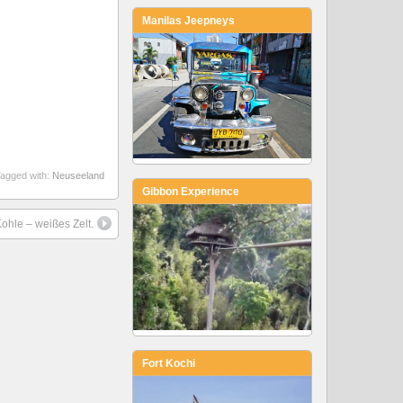
Manilas Jeepneys
agged with:
Neuseeland
Gibbon Experience
ohle – weißes Zelt.
Fort Kochi