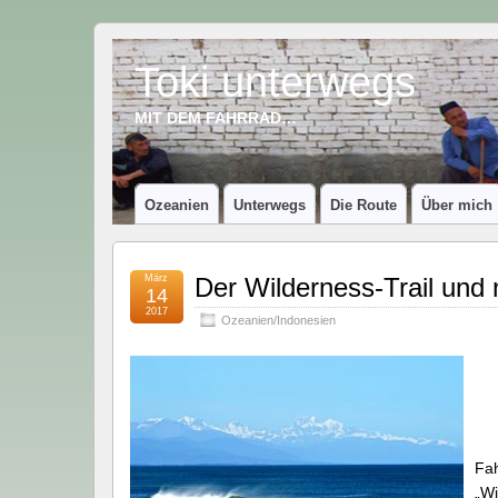
Toki unterwegs
MIT DEM FAHRRAD…
Ozeanien
Unterwegs
Die Route
Über mich
März
Der Wilderness-Trail und
14
2017
Ozeanien/Indonesien
Fah
„Wi