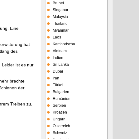
Brunei
Singapur
Malaysia
Thailand
dung. Eine
Myanmar
Laos
erwitterung hat
Kambodscha
tlang des
Vietnam
Indien
Leider ist es nur
Sri Lanka
Dubai
Iran
mehr brachte
Türkei
 Schienen der
Bulgarien
Rumänien
hrem Treiben zu.
Serbien
Kroatien
Ungarn
Österreich
Schweiz