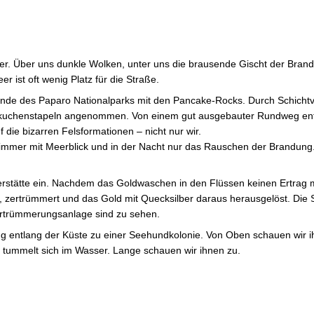
ter. Über uns dunkle Wolken, unter uns die brausende Gischt der Bran
 ist oft wenig Platz für die Straße.
Rande des Paparo Nationalparks mit den Pancake-Rocks. Durch Schichtv
nnkuchenstapeln angenommen. Von einem gut ausgebauter Rundweg en
 die bizarren Felsformationen – nicht nur wir.
Zimmer mit Meerblick und in der Nacht nur das Rauschen der Brandung. 
berstätte ein. Nachdem das Goldwaschen in den Flüssen keinen Ertrag 
t, zertrümmert und das Gold mit Quecksilber daraus herausgelöst. Die
ertrümmerungsanlage sind zu sehen.
g entlang der Küste zu einer Seehundkolonie. Von Oben schauen wir i
r tummelt sich im Wasser. Lange schauen wir ihnen zu.