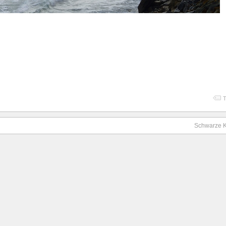
T
Schwarze K