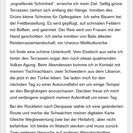
„ergreifende Schönheit“, erreiche ich mein Ziel. Saftig grüne
Terrassen ziehen sich entlang der Hänge. Inmitten des
Grüns kleine Schreine für Opfergaben. Ich sehe Bauern bei
der Feldbestellung. Es wird gepflügt, auf schmalen Feldern
mit Büffeln, und geerntet. Der Reis wird von Frauen mit der
Hand geschnitten. Ich stehe inmitten von Balis ältester
Reisterrassenlandschaft, ein Unesco-Weltkulturerbe.
Ich finde eine schöne Unterkunft. Vom Esstisch aus sehe ich
hinter den Terrassen sogar den noch etwas qualmenden
Vulkan Agung. Beim Abendessen komme ich in Kontakt mit
meinen Tischnachbarn, zwei Schwestern aus dem Libanon,
die jetzt in der Türkei leben. Sie laden mich für den
nächsten Tag zu einer Autorundfahrt ein um einige Tempel
an den Berghängen anzuschauen. Darüber freue ich mich
und verlängere sogleich meinen Aufenthalt um einen Tag.
Bei der Rückfahrt nach Denpasar wähle ich eine geänderten
Route und merke die Schwächen meiner digitalen Karte.
Gleiche Wegbewertung (wie bei der Hinfahrt), aber nicht
befahrbar. Ich bleibe im Matsch stecken und muss zurück.
Zwei weiteren Versuche auf anderen Wegabschnitten