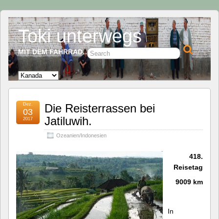
Toki unterwegs
MIT DEM FAHRRAD…
Dez.
Die Reisterrassen bei
03
Jatiluwih.
2017
Ozeanien/Indonesien
418.
Reisetag
9009 km
In