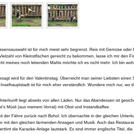
Essensauswahl ist für mich meist sehr begrenzt. Reis mit Gemüse oder 
e Vielzahl von Kleinstfischen gereicht zu bekommen, lasse ich mir den Fi
ht meines noch lebenden Mahls möchte ich es nicht mehr. Ich bin wohl
gesagt wird für den Valentinstag. Überreicht man seiner Liebsten eine
elhauptstadt ist für mich eher verständlich. Wundere mich nur, wo 
terkunft liegt abseits von allen Läden. Nur das Abendessen ist gesiche
t’s Müsli (aus meinem Vorrat) mit Obst und Instandkaffee.
it der Fähre zurück nach Bohol. Ich übernachte in der gleichen Unterku
r mit den gleichen lärmenden Ansagen und Musik. Auch das Restaura
rtönt die Karaoke-Anlage lautstark. Es sind immer englische Titel, die