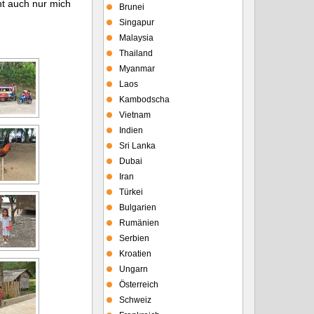
nt auch nur mich
Brunei
Singapur
Malaysia
Thailand
Myanmar
Laos
Kambodscha
Vietnam
Indien
Sri Lanka
Dubai
Iran
Türkei
Bulgarien
Rumänien
Serbien
Kroatien
Ungarn
Österreich
Schweiz