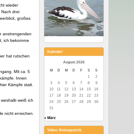
cht wieder
 Nach drei
eerblick, großes
er anstrengenden
tt, ich bekomme
Kalender
ber hat rutschen
August 2026
M
D
M
D
F
S
S
ngang. Mit ca. 5
1
2
nkämpfe. Innen
3
4
5
6
7
8
9
ier Kämpfe statt.
10
11
12
13
14
15
16
17
18
19
20
21
22
23
 weshalb weiß ich
24
25
26
27
28
29
30
31
 nicht erreichen.
« März
Video: Reisegesicht