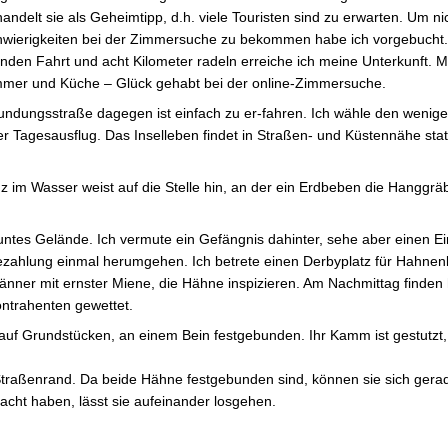
andelt sie als Geheimtipp, d.h. viele Touristen sind zu erwarten. Um ni
wierigkeiten bei der Zimmersuche zu bekommen habe ich vorgebucht.
nden Fahrt und acht Kilometer radeln erreiche ich meine Unterkunft. M
mer und Küche – Glück gehabt bei der online-Zimmersuche.
rundungsstraße dagegen ist einfach zu er-fahren. Ich wähle den wenig
er Tagesausflug. Das Inselleben findet in Straßen- und Küstennähe sta
z im Wasser weist auf die Stelle hin, an der ein Erdbeben die Hanggrä
untes Gelände. Ich vermute ein Gefängnis dahinter, sehe aber einen Ei
e Bezahlung einmal herumgehen. Ich betrete einen Derbyplatz für Hahne
ner mit ernster Miene, die Hähne inspizieren. Am Nachmittag finden h
ontrahenten gewettet.
f Grundstücken, an einem Bein festgebunden. Ihr Kamm ist gestutzt,
traßenrand. Da beide Hähne festgebunden sind, können sie sich gerade
acht haben, lässt sie aufeinander losgehen.