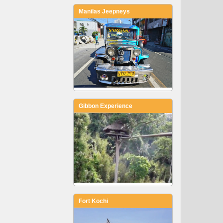
Manilas Jeepneys
Gibbon Experience
Fort Kochi