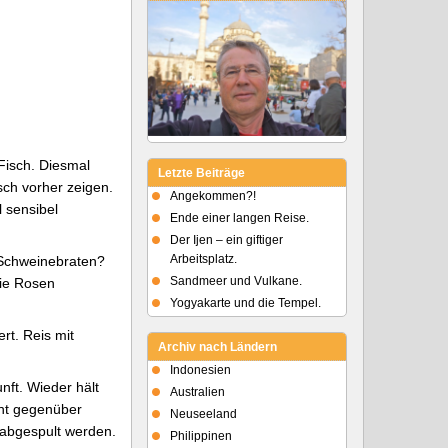
Fisch. Diesmal
Letzte Beiträge
sch vorher zeigen.
Angekommen?!
 sensibel
Ende einer langen Reise.
Der Ijen – ein giftiger
Arbeitsplatz.
n Schweinebraten?
Sandmeer und Vulkane.
die Rosen
Yogyakarte und die Tempel.
rt. Reis mit
Archiv nach Ländern
Indonesien
nft. Wieder hält
Australien
nt gegenüber
Neuseeland
 abgespult werden.
Philippinen