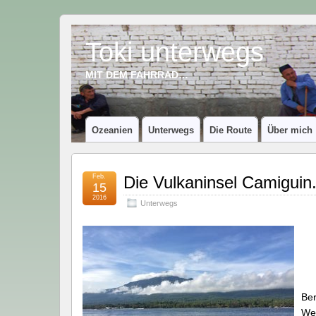
Toki unterwegs
MIT DEM FAHRRAD…
Ozeanien
Unterwegs
Die Route
Über mich
Feb.
Die Vulkaninsel Camiguin
15
2016
Unterwegs
Ber
Weg