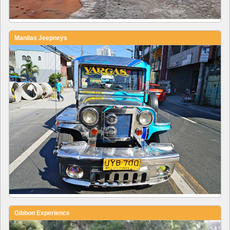
Manilas Jeepneys
Gibbon Experience