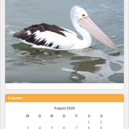
Kalender
August 2026
M
D
M
D
F
S
S
1
2
3
4
5
6
7
8
9