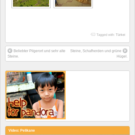
Tagged with:
Türkei
Beliebter Pilgerort und sehr alte
Steine, Schafherden und grüne
Steine.
Hügel.
Video: Pelikane