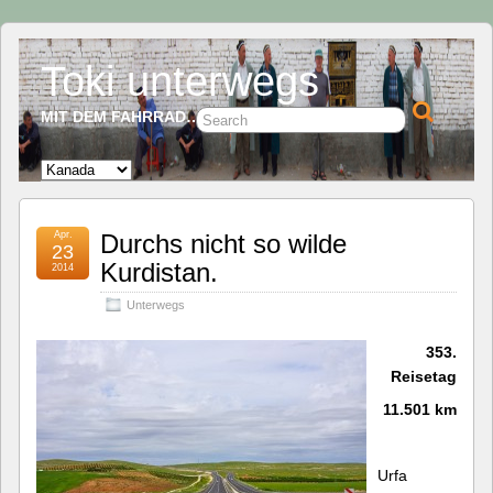
Toki unterwegs
MIT DEM FAHRRAD…
Apr.
Durchs nicht so wilde
23
Kurdistan.
2014
Unterwegs
353.
Reisetag
11.501 km
Urfa