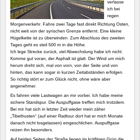
verlasse
ich bei
regen
Morgenverkehr. Fahre zwei Tage fast direkt Richtung Osten,
nicht weit von der syrischen Grenze entfernt. Eine kleine
Hügelkette ist zu überwinden. Zum Abschluss des zweiten
Tages geht es steil 500 m in die Höhe.
Ich lege Strecke zurück, viel Abwechslung habe ich nicht.
Komme gut voran, der Asphalt ist glatt. Der Wind um mich
herum dreht sich, mal von vorn, von der Seite und von
hinten, das kann sogar in kurzen Zeitabständen erfolgen.
So richtig stört er zum Glück nicht, ohne wäre aber
angenehmer.
Es fahren viele Lastwagen an mir vorbei. Ich habe meine
sichere Standspur. Die Auspuffgase treffen mich trotzdem.
Bei mir hat sich in letzter Zeit wieder mein zäher
„Tibethusten“ (auf einer Radtour dort hat er mich Monate
danach nicht losgelassen) eingeschlichen. Auspuffgase
reizen ihn besonders.
Auf beiden Seiten der Straße liegen im kräftigen Grün die