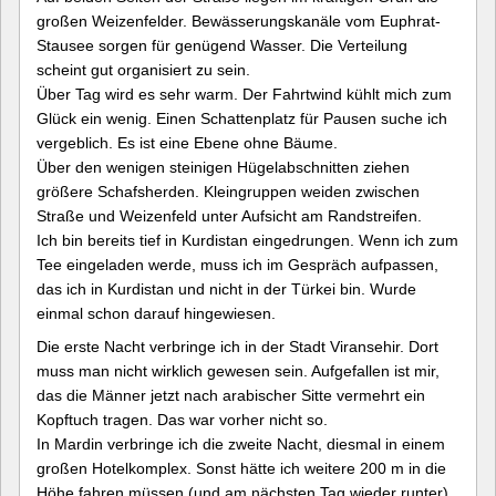
großen Weizenfelder. Bewässerungskanäle vom Euphrat-
Stausee sorgen für genügend Wasser. Die Verteilung
scheint gut organisiert zu sein.
Über Tag wird es sehr warm. Der Fahrtwind kühlt mich zum
Glück ein wenig. Einen Schattenplatz für Pausen suche ich
vergeblich. Es ist eine Ebene ohne Bäume.
Über den wenigen steinigen Hügelabschnitten ziehen
größere Schafsherden. Kleingruppen weiden zwischen
Straße und Weizenfeld unter Aufsicht am Randstreifen.
Ich bin bereits tief in Kurdistan eingedrungen. Wenn ich zum
Tee eingeladen werde, muss ich im Gespräch aufpassen,
das ich in Kurdistan und nicht in der Türkei bin. Wurde
einmal schon darauf hingewiesen.
Die erste Nacht verbringe ich in der Stadt Viransehir. Dort
muss man nicht wirklich gewesen sein. Aufgefallen ist mir,
das die Männer jetzt nach arabischer Sitte vermehrt ein
Kopftuch tragen. Das war vorher nicht so.
In Mardin verbringe ich die zweite Nacht, diesmal in einem
großen Hotelkomplex. Sonst hätte ich weitere 200 m in die
Höhe fahren müssen (und am nächsten Tag wieder runter).