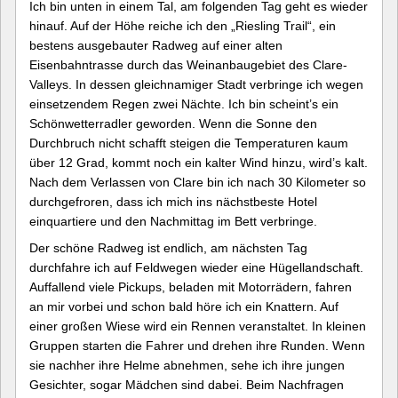
Ich bin unten in einem Tal, am folgenden Tag geht es wieder
hinauf. Auf der Höhe reiche ich den „Riesling Trail“, ein
bestens ausgebauter Radweg auf einer alten
Eisenbahntrasse durch das Weinanbaugebiet des Clare-
Valleys. In dessen gleichnamiger Stadt verbringe ich wegen
einsetzendem Regen zwei Nächte. Ich bin scheint’s ein
Schönwetterradler geworden. Wenn die Sonne den
Durchbruch nicht schafft steigen die Temperaturen kaum
über 12 Grad, kommt noch ein kalter Wind hinzu, wird’s kalt.
Nach dem Verlassen von Clare bin ich nach 30 Kilometer so
durchgefroren, dass ich mich ins nächstbeste Hotel
einquartiere und den Nachmittag im Bett verbringe.
Der schöne Radweg ist endlich, am nächsten Tag
durchfahre ich auf Feldwegen wieder eine Hügellandschaft.
Auffallend viele Pickups, beladen mit Motorrädern, fahren
an mir vorbei und schon bald höre ich ein Knattern. Auf
einer großen Wiese wird ein Rennen veranstaltet. In kleinen
Gruppen starten die Fahrer und drehen ihre Runden. Wenn
sie nachher ihre Helme abnehmen, sehe ich ihre jungen
Gesichter, sogar Mädchen sind dabei. Beim Nachfragen