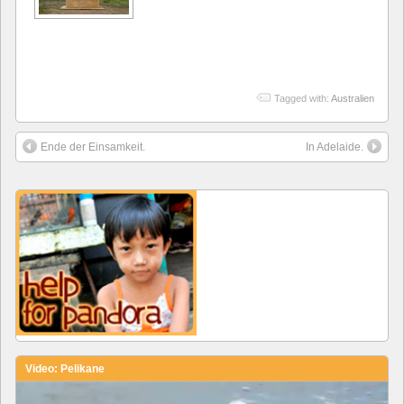
Tagged with:
Australien
Ende der Einsamkeit.
In Adelaide.
Video: Pelikane