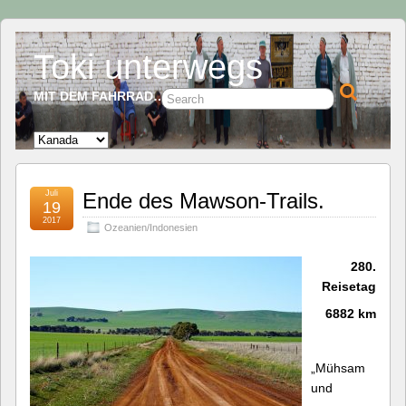
Toki unterwegs
MIT DEM FAHRRAD…
Juli
Ende des Mawson-Trails.
19
2017
Ozeanien/Indonesien
280.
Reisetag
6882 km
„Mühsam
und