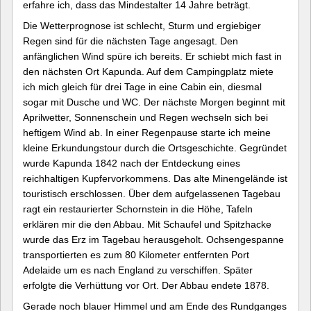
erfahre ich, dass das Mindestalter 14 Jahre beträgt.
Die Wetterprognose ist schlecht, Sturm und ergiebiger
Regen sind für die nächsten Tage angesagt. Den
anfänglichen Wind spüre ich bereits. Er schiebt mich fast in
den nächsten Ort Kapunda. Auf dem Campingplatz miete
ich mich gleich für drei Tage in eine Cabin ein, diesmal
sogar mit Dusche und WC. Der nächste Morgen beginnt mit
Aprilwetter, Sonnenschein und Regen wechseln sich bei
heftigem Wind ab. In einer Regenpause starte ich meine
kleine Erkundungstour durch die Ortsgeschichte. Gegründet
wurde Kapunda 1842 nach der Entdeckung eines
reichhaltigen Kupfervorkommens. Das alte Minengelände ist
touristisch erschlossen. Über dem aufgelassenen Tagebau
ragt ein restaurierter Schornstein in die Höhe, Tafeln
erklären mir die den Abbau. Mit Schaufel und Spitzhacke
wurde das Erz im Tagebau herausgeholt. Ochsengespanne
transportierten es zum 80 Kilometer entfernten Port
Adelaide um es nach England zu verschiffen. Später
erfolgte die Verhüttung vor Ort. Der Abbau endete 1878.
Gerade noch blauer Himmel und am Ende des Rundganges