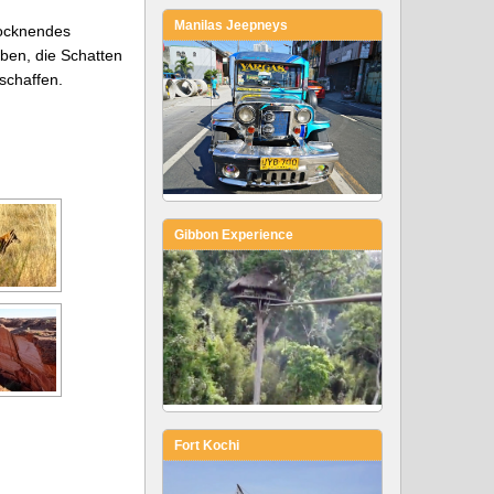
Manilas Jeepneys
rocknendes
eben, die Schatten
schaffen.
Gibbon Experience
Fort Kochi