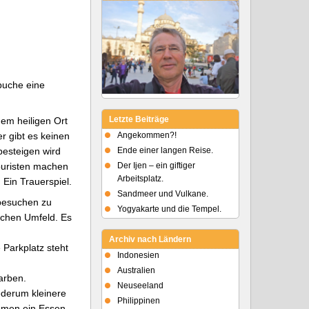
 buche eine
Letzte Beiträge
em heiligen Ort
r gibt es keinen
Angekommen?!
besteigen wird
Ende einer langen Reise.
Touristen machen
Der Ijen – ein giftiger
Arbeitsplatz.
 Ein Trauerspiel.
Sandmeer und Vulkane.
 besuchen zu
Yogyakarte und die Tempel.
schen Umfeld. Es
Archiv nach Ländern
 Parkplatz steht
Indonesien
Australien
Farben.
Neuseeland
ederum kleinere
Philippinen
ammen ein Essen