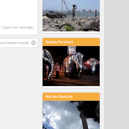
Tagged with:
Australien
Dalada Perahara
 und wieder munter.
Ruf des Muezzin