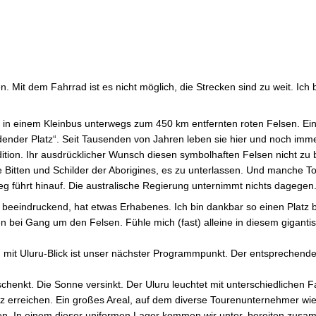
 Mit dem Fahrrad ist es nicht möglich, die Strecken sind zu weit. Ich
in einem Kleinbus unterwegs zum 450 km entfernten roten Felsen. Ein
ndender Platz“. Seit Tausenden von Jahren leben sie hier und noch imme
ition. Ihr ausdrücklicher Wunsch diesen symbolhaften Felsen nicht zu 
ur die Bitten und Schilder der Aborigines, es zu unterlassen. Und manche 
eg führt hinauf. Die australische Regierung unternimmt nichts dagegen.
 beeindruckend, hat etwas Erhabenes. Ich bin dankbar so einen Platz
n bei Gang um den Felsen. Fühle mich (fast) alleine in diesem giganti
g mit Uluru-Blick ist unser nächster Programmpunkt. Der entsprechende
eschenkt. Die Sonne versinkt. Der Uluru leuchtet mit unterschiedlichen 
atz erreichen. Ein großes Areal, auf dem diverse Tourenunternehmer wi
ben. In einem dieser uniformen Lager kommen wir unter, bereiten zus