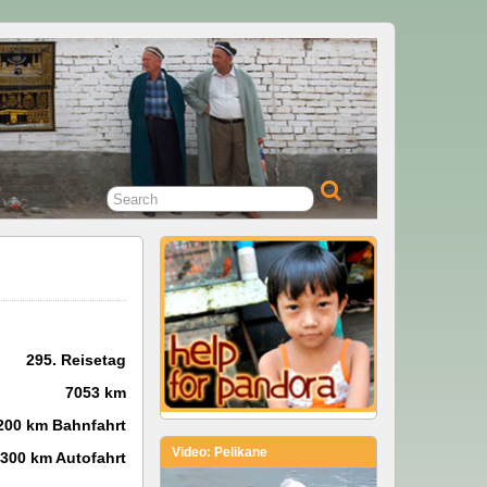
295. Reisetag
7053 km
200 km Bahnfahrt
Video: Pelikane
300 km Autofahrt