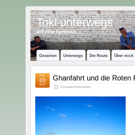
Toki unterwegs
MIT DEM FAHRRAD…
Ozeanien
Unterwegs
Die Route
Über mich
Aug.
Ghanfahrt und die Roten 
03
2017
Ozeanien/Indonesien