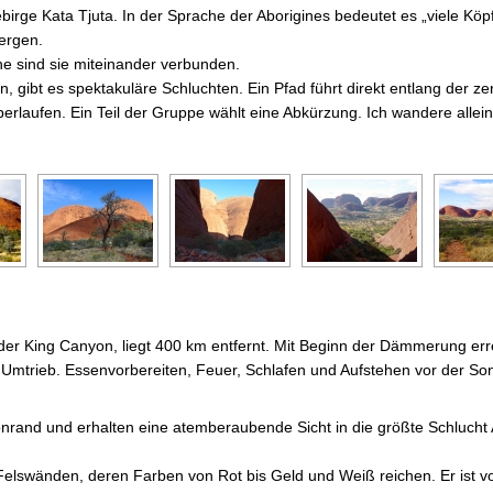
birge Kata Tjuta. In der Sprache der Aborigines bedeutet es „viele Köp
ergen.
e sind sie miteinander verbunden.
gibt es spektakuläre Schluchten. Ein Pfad führt direkt entlang der zer
überlaufen. Ein Teil der Gruppe wählt eine Abkürzung. Ich wandere alle
, der King Canyon, liegt 400 km entfernt. Mit Beginn der Dämmerung err
 Umtrieb. Essenvorbereiten, Feuer, Schlafen und Aufstehen vor der Son
and und erhalten eine atemberaubende Sicht in die größte Schlucht 
Felswänden, deren Farben von Rot bis Geld und Weiß reichen. Er ist v