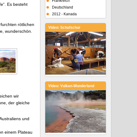
Frankreich
fe“. Es besteht
Deutschland
2012 - Kanada
furchten rötlichen
Video: Schafschur
ine, wunderschön.
Video: Vulkan-Wunderland
eichen wir
ne, der gleiche
Australiens und
on einem Plateau