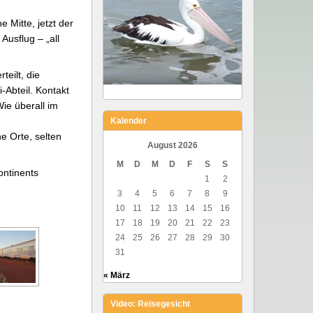
 Mitte, jetzt der
usflug – „all
eilt, die
-Abteil. Kontakt
ie überall im
Kalender
e Orte, selten
August 2026
M
D
M
D
F
S
S
ontinents
1
2
3
4
5
6
7
8
9
10
11
12
13
14
15
16
17
18
19
20
21
22
23
24
25
26
27
28
29
30
31
« März
Video: Reisegesicht