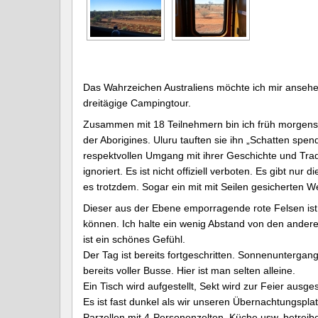
Das Wahrzeichen Australiens möchte ich mir ansehen.
dreitägige Campingtour.
Zusammen mit 18 Teilnehmern bin ich früh morgens 
der Aborigines. Uluru tauften sie ihn „Schatten spe
respektvollen Umgang mit ihrer Geschichte und Trad
ignoriert. Es ist nicht offiziell verboten. Es gibt n
es trotzdem. Sogar ein mit mit Seilen gesicherten W
Dieser aus der Ebene emporragende rote Felsen ist
können. Ich halte ein wenig Abstand von den andere
ist ein schönes Gefühl.
Der Tag ist bereits fortgeschritten. Sonnenuntergan
bereits voller Busse. Hier ist man selten alleine.
Ein Tisch wird aufgestellt, Sekt wird zur Feier ausg
Es ist fast dunkel als wir unseren Übernachtungspl
Parzellen mit 4-Personenzelten, Küche usw. betrei