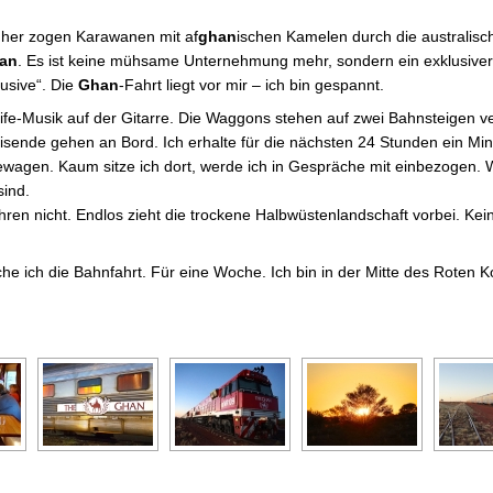
her zogen Karawanen mit af
ghan
ischen Kamelen durch die australische
an
. Es ist keine mühsame Unternehmung mehr, sondern ein exklusiver A
lusive“. Die
Ghan
-Fahrt liegt vor mir – ich bin gespannt.
-Musik auf der Gitarre. Die Waggons stehen auf zwei Bahnsteigen vert
isende gehen an Bord. Ich erhalte für die nächsten 24 Stunden ein Mini
wagen. Kaum sitze ich dort, werde ich in Gespräche mit einbezogen. W
sind.
en nicht. Endlos zieht die trockene Halbwüstenlandschaft vorbei. Kein
he ich die Bahnfahrt. Für eine Woche. Ich bin in der Mitte des Roten K