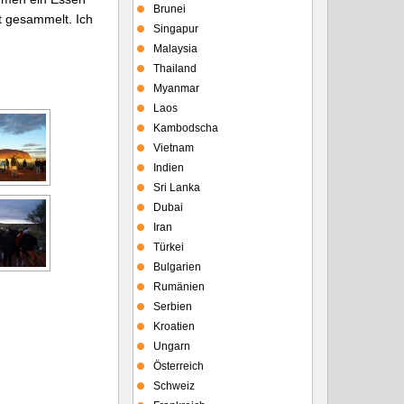
Brunei
t gesammelt. Ich
Singapur
Malaysia
Thailand
Myanmar
Laos
Kambodscha
Vietnam
Indien
Sri Lanka
Dubai
Iran
Türkei
Bulgarien
Rumänien
Serbien
Kroatien
Ungarn
Österreich
Schweiz