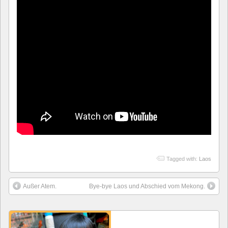
Tagged with:
Laos
Außer Atem.
Bye-bye Laos und Abschied vom Mekong.