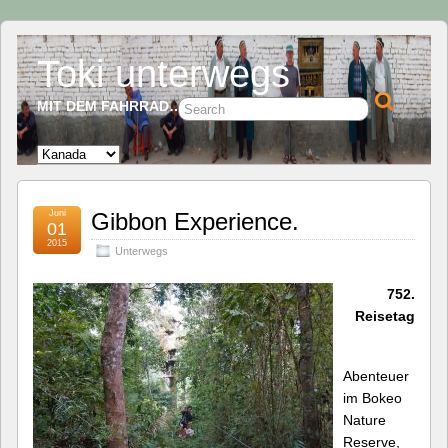
Toki unterwegs
MIT DEM FAHRRAD…
Juni
Gibbon Experience.
01
2015
Unterwegs
752.
Reisetag
Abenteuer
im Bokeo
Nature
Reserve,