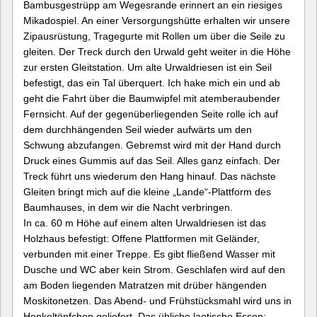
Bambusgestrüpp am Wegesrande erinnert an ein riesiges
Mikadospiel. An einer Versorgungshütte erhalten wir unsere
Zipausrüstung, Tragegurte mit Rollen um über die Seile zu
gleiten. Der Treck durch den Urwald geht weiter in die Höhe
zur ersten Gleitstation. Um alte Urwaldriesen ist ein Seil
befestigt, das ein Tal überquert. Ich hake mich ein und ab
geht die Fahrt über die Baumwipfel mit atemberaubender
Fernsicht. Auf der gegenüberliegenden Seite rolle ich auf
dem durchhängenden Seil wieder aufwärts um den
Schwung abzufangen. Gebremst wird mit der Hand durch
Druck eines Gummis auf das Seil. Alles ganz einfach. Der
Treck führt uns wiederum den Hang hinauf. Das nächste
Gleiten bringt mich auf die kleine „Lande“-Plattform des
Baumhauses, in dem wir die Nacht verbringen.
In ca. 60 m Höhe auf einem alten Urwaldriesen ist das
Holzhaus befestigt: Offene Plattformen mit Geländer,
verbunden mit einer Treppe. Es gibt fließend Wasser mit
Dusche und WC aber kein Strom. Geschlafen wird auf den
am Boden liegenden Matratzen mit drüber hängenden
Moskitonetzen. Das Abend- und Frühstücksmahl wird uns in
Henkeltöpfchen geliefert. Das übliche laotische Essen: