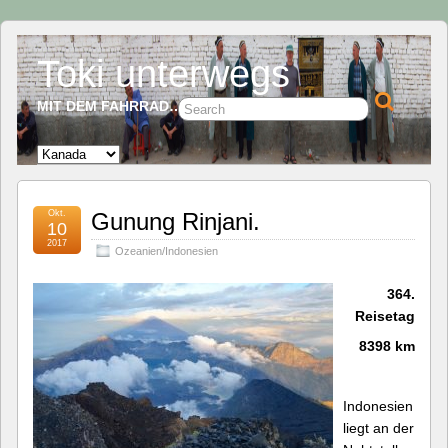
Toki unterwegs
MIT DEM FAHRRAD…
Okt.
Gunung Rinjani.
10
2017
Ozeanien/Indonesien
364.
Reisetag
8398 km
Indonesien
liegt an der