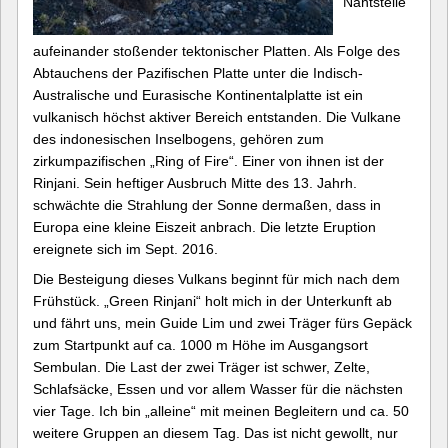
Nahtstelle
aufeinander stoßender tektonischer Platten. Als Folge des
Abtauchens der Pazifischen Platte unter die Indisch-
Australische und Eurasische Kontinentalplatte ist ein
vulkanisch höchst aktiver Bereich entstanden. Die Vulkane
des indonesischen Inselbogens, gehören zum
zirkumpazifischen „Ring of Fire“. Einer von ihnen ist der
Rinjani. Sein heftiger Ausbruch Mitte des 13. Jahrh.
schwächte die Strahlung der Sonne dermaßen, dass in
Europa eine kleine Eiszeit anbrach. Die letzte Eruption
ereignete sich im Sept. 2016.
Die Besteigung dieses Vulkans beginnt für mich nach dem
Frühstück. „Green Rinjani“ holt mich in der Unterkunft ab
und fährt uns, mein Guide Lim und zwei Träger fürs Gepäck
zum Startpunkt auf ca. 1000 m Höhe im Ausgangsort
Sembulan. Die Last der zwei Träger ist schwer, Zelte,
Schlafsäcke, Essen und vor allem Wasser für die nächsten
vier Tage. Ich bin „alleine“ mit meinen Begleitern und ca. 50
weitere Gruppen an diesem Tag. Das ist nicht gewollt, nur