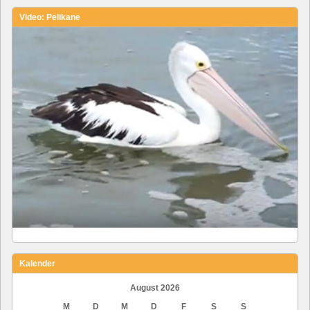
Video: Pelikane
Kalender
August 2026
M
D
M
D
F
S
S