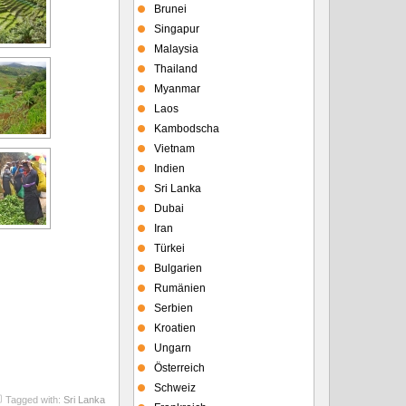
Brunei
Singapur
Malaysia
Thailand
Myanmar
Laos
Kambodscha
Vietnam
Indien
Sri Lanka
Dubai
Iran
Türkei
Bulgarien
Rumänien
Serbien
Kroatien
Ungarn
Österreich
Schweiz
Tagged with:
Sri Lanka