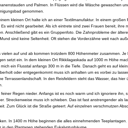
anenstauden und Palmen. In Flüssen wird die Wäsche gewaschen und
inigungsbad genommen.
einem kleinen Ort halte ich an einer Textilmanufaktur. In einem großen
 wird nicht gearbeitet. Als ich eintrete sind zwei Frauen bereit, ihre m
. Anschließend gibt es ein Gruppenfoto. Die Zahnprobleme der älter
und sind keine Seltenheit. Oft stehen die Vorderzähne weit nach auß
des vielen auf und ab kommen trotzdem 800 Höhenmeter zusammen. Je
gen setzt ein. In dem kleinen Ort Rikkilagaskada auf 1000 m Höhe mach
ch ein Flusstal anfangs 300 m in die Tiefe. Danach geht es auf kleins
berholt oder entgegenkommt muss ich anhalten um es vorbei zu lasse
eine Terrassenlandschaft. In den Reisfeldern steht das Wasser, das hie
n.
einer Regen nieder. Anfangs ist es noch warm und ich ignoriere ihn, sp
er. Streckenweise muss ich schieben. Das ist fast anstrengender als l
t. Zum Glück ist die Straße geteert. Auf einzelnen verschmutzen Absch
lken. In 1400 m Höhe beginnen die alles einnehmenden Teeplantagen. 
r in den Plantagen stehenden Eukalyptusbäume.