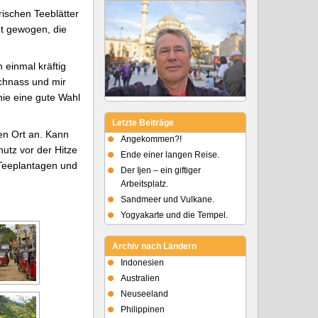
rischen Teeblätter
ht gewogen, die
einmal kräftig
rchnass und mir
nie eine gute Wahl
Letzte Beiträge
den Ort an. Kann
Angekommen?!
utz vor der Hitze
Ende einer langen Reise.
 Teeplantagen und
Der Ijen – ein giftiger
Arbeitsplatz.
Sandmeer und Vulkane.
Yogyakarte und die Tempel.
Archiv nach Ländern
Indonesien
Australien
Neuseeland
Philippinen