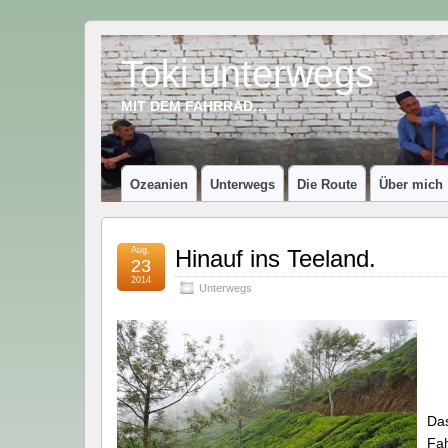
Toki unterwegs
MIT DEM FAHRRAD…
Ozeanien
Unterwegs
Die Route
Über mich
Aug.
Hinauf ins Teeland.
23
2014
Unterwegs
Das
Fah