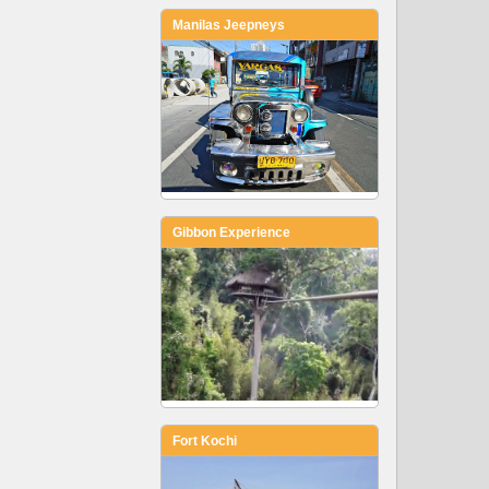
Manilas Jeepneys
Gibbon Experience
Fort Kochi