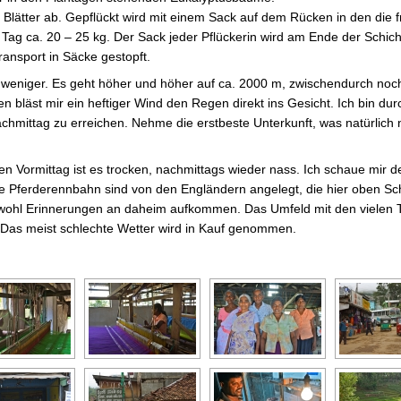
Blätter ab. Gepflückt wird mit einem Sack auf dem Rücken in den die f
ag ca. 20 – 25 kg. Der Sack jeder Pflückerin wird am Ende der Schic
ansport in Säcke gestopft.
niger. Es geht höher und höher auf ca. 2000 m, zwischendurch noch 
 bläst mir ein heftiger Wind den Regen direkt ins Gesicht. Ich bin du
chmittag zu erreichen. Nehme die erstbeste Unterkunft, was natürlich 
en Vormittag ist es trocken, nachmittags wieder nass. Ich schaue mir 
e Pferderennbahn sind von den Engländern angelegt, die hier oben Sch
ß wohl Erinnerungen an daheim aufkommen. Das Umfeld mit den vielen
. Das meist schlechte Wetter wird in Kauf genommen.