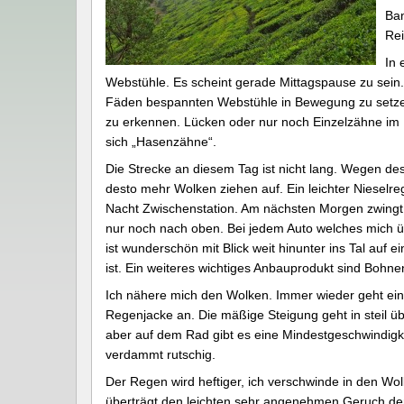
Ban
Re
In 
Webstühle. Es scheint gerade Mittagspause zu sein. Es
Fäden bespannten Webstühle in Bewegung zu setzen
zu erkennen. Lücken oder nur noch Einzelzähne im M
sich „Hasenzähne“.
Die Strecke an diesem Tag ist nicht lang. Wegen 
desto mehr Wolken ziehen auf. Ein leichter Nieselre
Nacht Zwischenstation. Am nächsten Morgen zwingt mi
nur noch nach oben. Bei jedem Auto welches mich ü
ist wunderschön mit Blick weit hinunter ins Tal auf 
ist. Ein weiteres wichtiges Anbauprodukt sind Bohne
Ich nähere mich den Wolken. Immer wieder geht ein f
Regenjacke an. Die mäßige Steigung geht in steil üb
aber auf dem Rad gibt es eine Mindestgeschwindigkei
verdammt rutschig.
Der Regen wird heftiger, ich verschwinde in den Wo
überträgt den leichten sehr angenehmen Geruch de