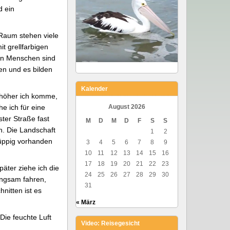
 ein
 Raum stehen viele
it grellfarbigen
en Menschen sind
en und es bilden
Kalender
 höher ich komme,
e ich für eine
August 2026
ter Straße fast
M
D
M
D
F
S
S
n. Die Landschaft
1
2
r üppig vorhanden
3
4
5
6
7
8
9
10
11
12
13
14
15
16
17
18
19
20
21
22
23
äter ziehe ich die
24
25
26
27
28
29
30
angsam fahren,
31
nitten ist es
« März
Die feuchte Luft
Video: Reisegesicht