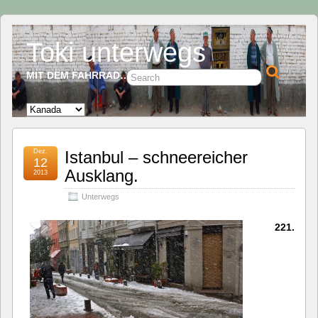
Toki unterwegs
MIT DEM FAHRRAD…
Dez.
Istanbul – schneereicher
12
Ausklang.
2013
Unterwegs
221.