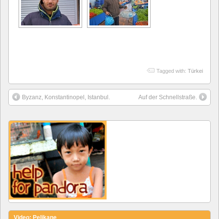
Tagged with:
Türkei
Byzanz, Konstantinopel, Istanbul.
Auf der Schnellstraße.
Video: Pelikane