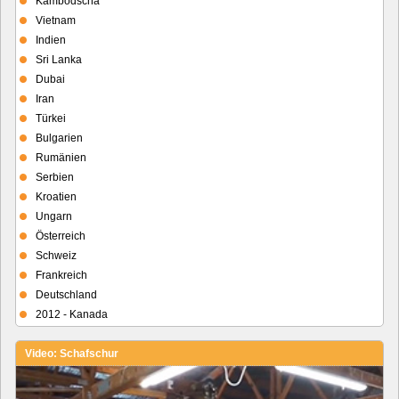
Kambodscha
Vietnam
Indien
Sri Lanka
Dubai
Iran
Türkei
Bulgarien
Rumänien
Serbien
Kroatien
Ungarn
Österreich
Schweiz
Frankreich
Deutschland
2012 - Kanada
Video: Schafschur