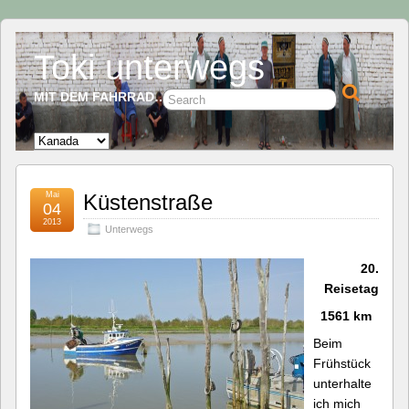
Toki unterwegs
MIT DEM FAHRRAD…
Mai
Küstenstraße
04
2013
Unterwegs
20.
Reisetag
1561 km
Beim
Frühstück
unterhalte
ich mich