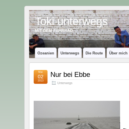
Toki unterwegs
MIT DEM FAHRRAD…
Ozeanien
Unterwegs
Die Route
Über mich
Mai
Nur bei Ebbe
02
2013
Unterwegs