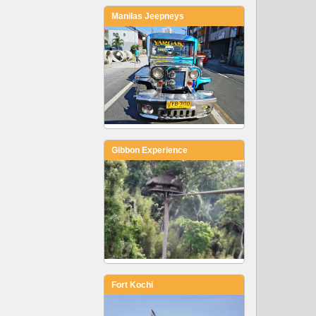
Manilas Jeepneys
Gibbon Experience
Fort Kochi