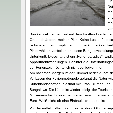
Ein
Noi
mei
er 
mor
vor
Brücke, welche die Insel mit dem Festland verbindet
Grad. Ich ändere meinen Plan. Keine Lust auf die ca
reduzieren mein Empfinden und die Aufmerksamkeit 
Pinienwälder, vorbei an endlosen Bungalowsiedlungen
Unterkunft. Dieser Ort ist ein „Ferienparadies“. En
Appartmentwohnungen. Dahinter die Unterhaltungsmög
der Ferienzeit möchte ich nicht vorbeikommen.
Am nächsten Morgen ist der Himmel bedeckt, hat si
Verlassen der Ferienmetropole gelangt die Natur w
Dünenlandschaften, diesmal mit Gras, Blumen und 
Bungalows. Die Küste ist wieder felsig, der Touristen
Mit seinem frischgekauften Ferienhaus unterwegs zu
Euro. Weiß nicht ob eine Einbauküche dabei ist.
Vor der mittelgroßen Stadt Les Sables d’Olonne li