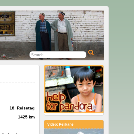
18. Reisetag
1425
km
Video: Pelikane