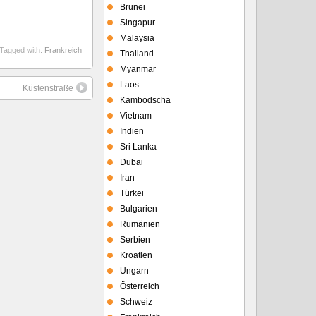
Brunei
Singapur
Malaysia
Tagged with:
Frankreich
Thailand
Myanmar
Laos
Küstenstraße
Kambodscha
Vietnam
Indien
Sri Lanka
Dubai
Iran
Türkei
Bulgarien
Rumänien
Serbien
Kroatien
Ungarn
Österreich
Schweiz