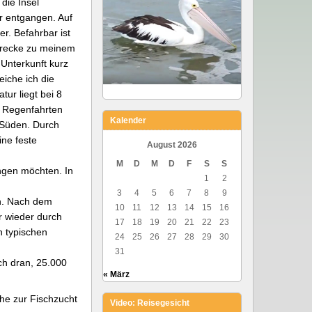
die Insel
r entgangen. Auf
r. Befahrbar ist
Strecke zu meinem
Unterkunft kurz
iche ich die
ur liegt bei 8
. Regenfahrten
Kalender
 Süden. Durch
ine feste
August 2026
M
D
M
D
F
S
S
ingen möchten. In
1
2
3
4
5
6
7
8
9
ch. Nach dem
10
11
12
13
14
15
16
r wieder durch
17
18
19
20
21
22
23
n typischen
24
25
26
27
28
29
30
31
ch dran, 25.000
« März
he zur Fischzucht
Video: Reisegesicht