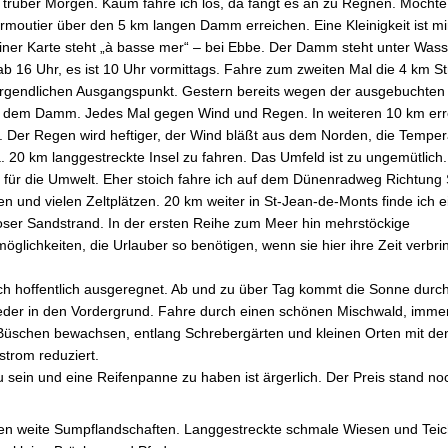
 trüber Morgen. Kaum fahre ich los, da fängt es an zu Regnen. Möchte 
rmoutier über den 5 km langen Damm erreichen. Eine Kleinigkeit ist mi
ner Karte steht „à basse mer“ – bei Ebbe. Der Damm steht unter Wasse
ab 16 Uhr, es ist 10 Uhr vormittags. Fahre zum zweiten Mal die 4 km 
gendlichen Ausgangspunkt. Gestern bereits wegen der ausgebuchten 
 dem Damm. Jedes Mal gegen Wind und Regen. In weiteren 10 km erre
. Der Regen wird heftiger, der Wind bläßt aus dem Norden, die Temperat
. 20 km langgestreckte Insel zu fahren. Das Umfeld ist zu ungemütlich
für die Umwelt. Eher stoich fahre ich auf dem Dünenradweg Richtung
 und vielen Zeltplätzen. 20 km weiter in St-Jean-de-Monts finde ich e
dloser Sandstrand. In der ersten Reihe zum Meer hin mehrstöckige
lichkeiten, die Urlauber so benötigen, wenn sie hier ihre Zeit verbr
ch hoffentlich ausgeregnet. Ab und zu über Tag kommt die Sonne dur
ieder in den Vordergrund. Fahre durch einen schönen Mischwald, imme
Büschen bewachsen, entlang Schrebergärten und kleinen Orten mit de
strom reduziert.
 sein und eine Reifenpanne zu haben ist ärgerlich. Der Preis stand no
egen weite Sumpflandschaften. Langgestreckte schmale Wiesen und Teic