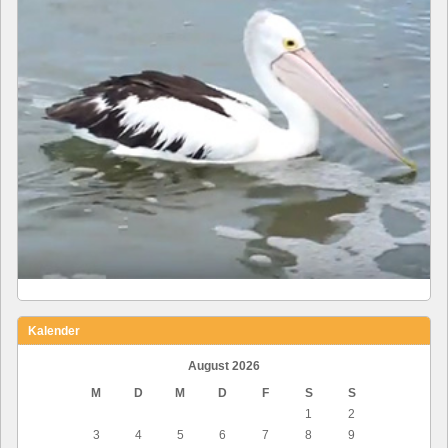
Kalender
August 2026
M
D
M
D
F
S
S
1
2
3
4
5
6
7
8
9