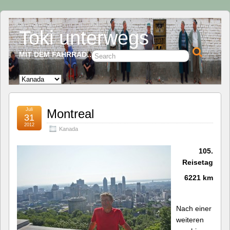
Toki unterwegs
MIT DEM FAHRRAD…
Juli
Montreal
31
2012
Kanada
105.
Reisetag
6221
km
Nach einer
weiteren