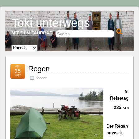
Toki unterwegs
MIT DEM FAHRRAD…
Apr.
Regen
25
2012
Kanada
9.
Reisetag
225 km
Der Regen
prasselt.