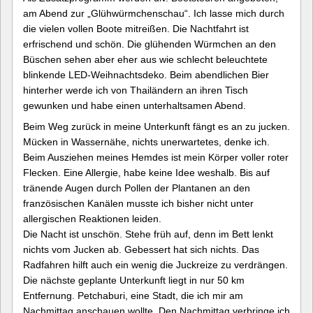
am Abend zur „Glühwürmchenschau“. Ich lasse mich durch
die vielen vollen Boote mitreißen. Die Nachtfahrt ist
erfrischend und schön. Die glühenden Würmchen an den
Büschen sehen aber eher aus wie schlecht beleuchtete
blinkende LED-Weihnachtsdeko. Beim abendlichen Bier
hinterher werde ich von Thailändern an ihren Tisch
gewunken und habe einen unterhaltsamen Abend.
Beim Weg zurück in meine Unterkunft fängt es an zu jucken.
Mücken in Wassernähe, nichts unerwartetes, denke ich.
Beim Ausziehen meines Hemdes ist mein Körper voller roter
Flecken. Eine Allergie, habe keine Idee weshalb. Bis auf
tränende Augen durch Pollen der Plantanen an den
französischen Kanälen musste ich bisher nicht unter
allergischen Reaktionen leiden.
Die Nacht ist unschön. Stehe früh auf, denn im Bett lenkt
nichts vom Jucken ab. Gebessert hat sich nichts. Das
Radfahren hilft auch ein wenig die Juckreize zu verdrängen.
Die nächste geplante Unterkunft liegt in nur 50 km
Entfernung. Petchaburi, eine Stadt, die ich mir am
Nachmittag anschauen wollte. Den Nachmittag verbringe ich