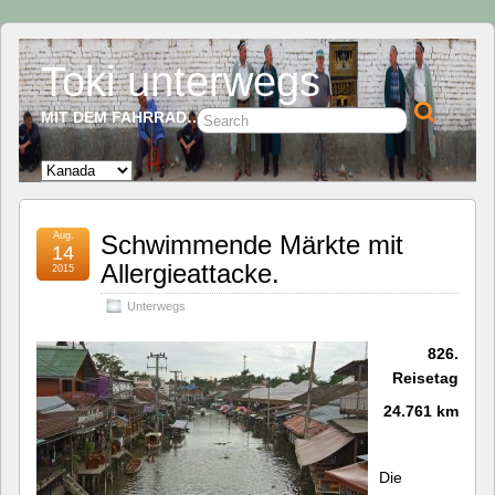
Toki unterwegs
MIT DEM FAHRRAD…
Aug.
Schwimmende Märkte mit
14
Allergieattacke.
2015
Unterwegs
826.
Reisetag
24.761 km
Die