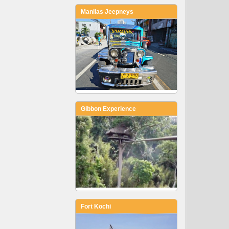
Manilas Jeepneys
Gibbon Experience
Fort Kochi