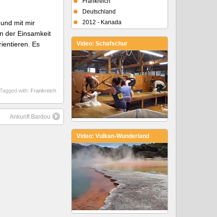
Frankreich
Deutschland
und mit mir
2012 - Kanada
in der Einsamkeit
ientieren. Es
Video: Schafschur
Tagged with:
Frankreich
Ankunft Bardou
Video: Vulkan-Wunderland