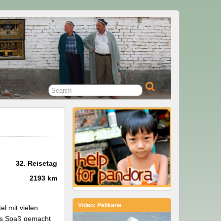
32. Reisetag
2193 km
Video: Pelikane
el mit vielen
 es Spaß gemacht