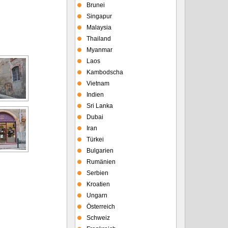
Brunei
Singapur
Malaysia
Thailand
Myanmar
Laos
Kambodscha
Vietnam
Indien
Sri Lanka
Dubai
Iran
Türkei
Bulgarien
Rumänien
Serbien
Kroatien
Ungarn
Österreich
Schweiz