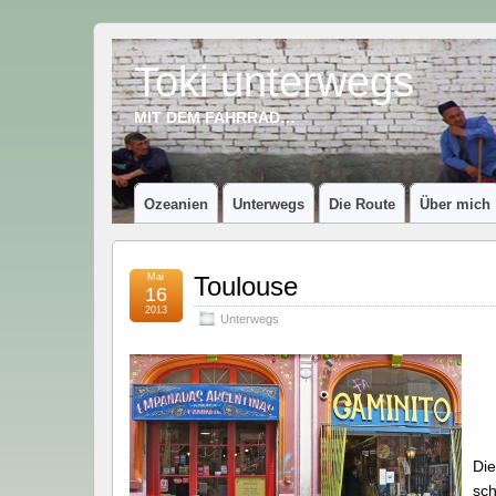
Toki unterwegs
MIT DEM FAHRRAD…
Ozeanien
Unterwegs
Die Route
Über mich
Mai
Toulouse
16
2013
Unterwegs
Die
sch