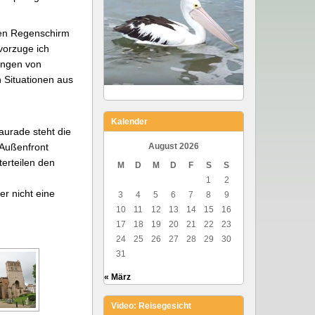
nen Regenschirm
orzuge ich
ungen von
 Situationen aus
Kalender
aurade steht die
 Außenfront
August 2026
terteilen den
M
D
M
D
F
S
S
1
2
r nicht eine
3
4
5
6
7
8
9
10
11
12
13
14
15
16
17
18
19
20
21
22
23
24
25
26
27
28
29
30
31
« März
Video: Reisegesicht