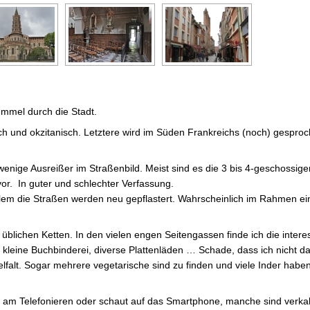
ummel durch die Stadt.
ch und okzitanisch. Letztere wird im Süden Frankreichs (noch) gesproc
 wenige Ausreißer im Straßenbild. Meist sind es die 3 bis 4-geschossig
or. In guter und schlechter Verfassung.
allem die Straßen werden neu gepflastert. Wahrscheinlich im Rahmen ei
üblichen Ketten. In den vielen engen Seitengassen finde ich die inter
ne kleine Buchbinderei, diverse Plattenläden … Schade, dass ich nicht 
ielfalt. Sogar mehrere vegetarische sind zu finden und viele Inder haben
er am Telefonieren oder schaut auf das Smartphone, manche sind verka