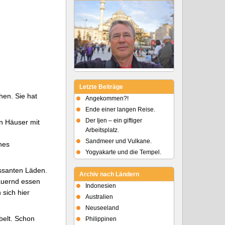
Letzte Beiträge
hen. Sie hat
Angekommen?!
Ende einer langen Reise.
Der Ijen – ein giftiger
en Häuser mit
Arbeitsplatz.
Sandmeer und Vulkane.
nes
Yogyakarte und die Tempel.
essanten Läden.
Archiv nach Ländern
dauernd essen
Indonesien
 sich hier
Australien
Neuseeland
belt. Schon
Philippinen