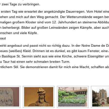
r zwei Tage zu verbringen.
ersten Tag wie erwartet der angekündigte Dauerregen. Vom Hotel ei
iehen und mich auf den Weg gemacht. Der Wetterumstände wegen bev
aligen großem Kloster sind vom 12. Jahrhundert an steinerne Abbild
 beherbergt. Bilder auf großen Leinwänden zeigen Kämpfe, aber auch
enschen und viele Köpfe.
baut
 wirkt angebaut und passt nicht so richtig dazu. In der Notre Dame de D
es (weißes) Kleid. Drinnen ist es dunkel, es gibt kaum Fenster, eine
Basilique St. Sermin sieht aus wie eine Kirche, schwere Eisengitter un
du Taur hat einen sehr schmalen breiten Turm.
ichem Stil. Sie demonstrieren damit für mich eine Macht, schaffen abe