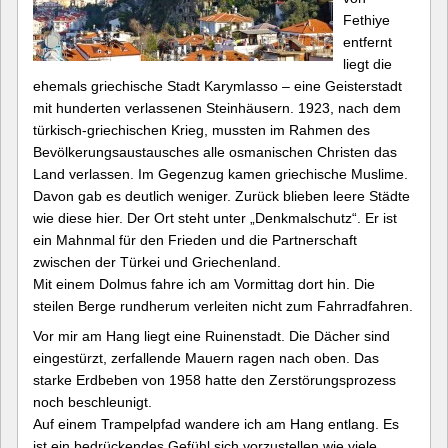
Fethiye
entfernt
liegt die
ehemals griechische Stadt Karymlasso – eine Geisterstadt
mit hunderten verlassenen Steinhäusern. 1923, nach dem
türkisch-griechischen Krieg, mussten im Rahmen des
Bevölkerungsaustausches alle osmanischen Christen das
Land verlassen. Im Gegenzug kamen griechische Muslime.
Davon gab es deutlich weniger. Zurück blieben leere Städte
wie diese hier. Der Ort steht unter „Denkmalschutz“. Er ist
ein Mahnmal für den Frieden und die Partnerschaft
zwischen der Türkei und Griechenland.
Mit einem Dolmus fahre ich am Vormittag dort hin. Die
steilen Berge rundherum verleiten nicht zum Fahrradfahren.
Vor mir am Hang liegt eine Ruinenstadt. Die Dächer sind
eingestürzt, zerfallende Mauern ragen nach oben. Das
starke Erdbeben von 1958 hatte den Zerstörungsprozess
noch beschleunigt.
Auf einem Trampelpfad wandere ich am Hang entlang. Es
ist ein bedrückendes Gefühl sich vorzustellen wie viele