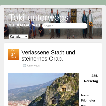
Toki unterwegs
MIT DEM FAHRRAD…
Feb.
Verlassene Stadt und
14
steinernes Grab.
2014
Unterwegs
285.
Reisetag
Neun
Kilometer
von