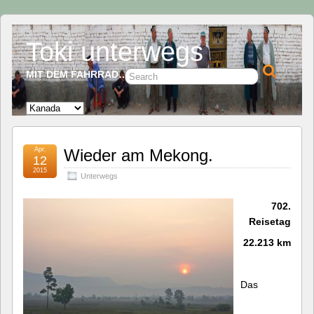
Toki unterwegs
MIT DEM FAHRRAD…
Apr.
Wieder am Mekong.
12
2015
Unterwegs
702.
Reisetag
22.213 km
Das