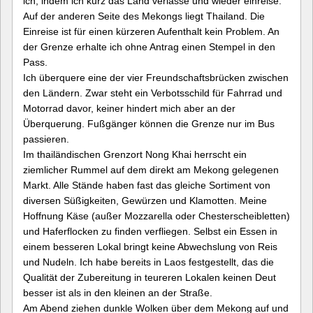
ich, indem ich kurz das Land verlasse und wieder einreise.
Auf der anderen Seite des Mekongs liegt Thailand. Die
Einreise ist für einen kürzeren Aufenthalt kein Problem. An
der Grenze erhalte ich ohne Antrag einen Stempel in den
Pass.
Ich überquere eine der vier Freundschaftsbrücken zwischen
den Ländern. Zwar steht ein Verbotsschild für Fahrrad und
Motorrad davor, keiner hindert mich aber an der
Überquerung. Fußgänger können die Grenze nur im Bus
passieren.
Im thailändischen Grenzort Nong Khai herrscht ein
ziemlicher Rummel auf dem direkt am Mekong gelegenen
Markt. Alle Stände haben fast das gleiche Sortiment von
diversen Süßigkeiten, Gewürzen und Klamotten. Meine
Hoffnung Käse (außer Mozzarella oder Chesterscheibletten)
und Haferflocken zu finden verfliegen. Selbst ein Essen in
einem besseren Lokal bringt keine Abwechslung von Reis
und Nudeln. Ich habe bereits in Laos festgestellt, das die
Qualität der Zubereitung in teureren Lokalen keinen Deut
besser ist als in den kleinen an der Straße.
Am Abend ziehen dunkle Wolken über dem Mekong auf und