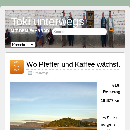
Toki unterwegs
MIT DEM FAHRRAD…
Jan.
Wo Pfeffer und Kaffee wächst.
13
2015
Unterwegs
618.
Reisetag
18.877 km
Um 5 Uhr
morgens