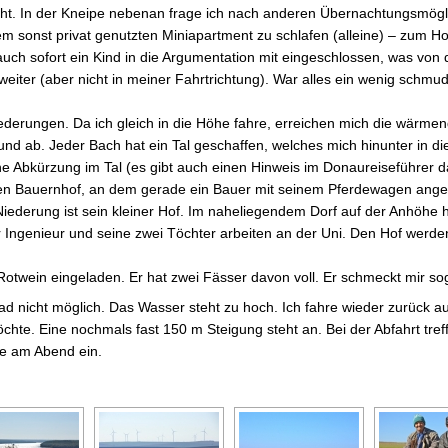
cht. In der Kneipe nebenan frage ich nach anderen Übernachtungsmögli
m sonst privat genutzten Miniapartment zu schlafen (alleine) – zum Ho
auch sofort ein Kind in die Argumentation mit eingeschlossen, was von
weiter (aber nicht in meiner Fahrtrichtung). War alles ein wenig schmu
ederungen. Da ich gleich in die Höhe fahre, erreichen mich die wärme
und ab. Jeder Bach hat ein Tal geschaffen, welches mich hinunter in di
 eine Abkürzung im Tal (es gibt auch einen Hinweis im Donaureiseführer 
inen Bauernhof, an dem gerade ein Bauer mit seinem Pferdewagen ang
Niederung ist sein kleiner Hof. Im naheliegendem Dorf auf der Anhöhe h
r Ingenieur und seine zwei Töchter arbeiten an der Uni. Den Hof werden
twein eingeladen. Er hat zwei Fässer davon voll. Er schmeckt mir sog
d nicht möglich. Das Wasser steht zu hoch. Ich fahre wieder zurück au
chte. Eine nochmals fast 150 m Steigung steht an. Bei der Abfahrt treff
se am Abend ein.