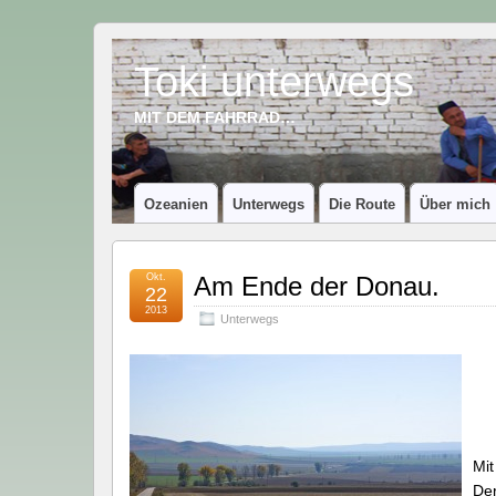
Toki unterwegs
MIT DEM FAHRRAD…
Ozeanien
Unterwegs
Die Route
Über mich
Okt.
Am Ende der Donau.
22
2013
Unterwegs
Mit
Der