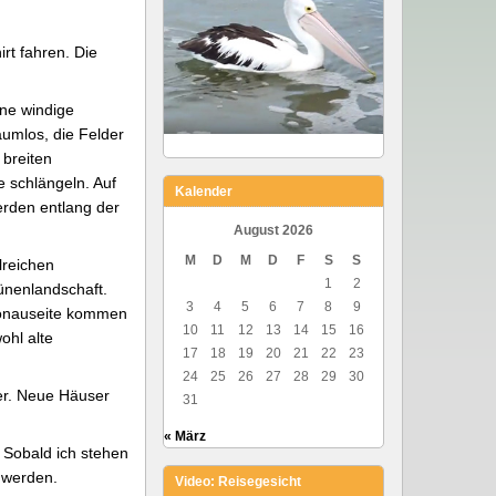
irt fahren. Die
ne windige
aumlos, die Felder
 breiten
e schlängeln. Auf
Kalender
erden entlang der
August 2026
M
D
M
D
F
S
S
lreichen
1
2
ünenlandschaft.
3
4
5
6
7
8
9
Donauseite kommen
10
11
12
13
14
15
16
ohl alte
17
18
19
20
21
22
23
24
25
26
27
28
29
30
er. Neue Häuser
31
« März
 Sobald ich stehen
u werden.
Video: Reisegesicht