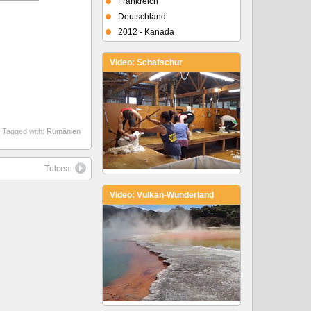
Frankreich
Deutschland
2012 - Kanada
Video: Schafschur
Tagged with:
Rumänien
Tulcea.
Video: Vulkan-Wunderland