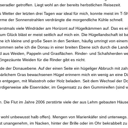
seradler getroffen. Liegt wohl an der bereits herbstlichen Reisezeit.
 Wetter der letzten drei Tagen war ideal für mich, konnte meist im T-Sh
me der Sonnenstrahlen verdrängte die morgendliche Kühle schnell.
erstmals viele Windräder am Horizont auf Hügelkämmen auf. Das es ei
 Glück bläst er meist seitlich auf mich ein. Die Hügellandschaft ist b
he ich kleine und große Seen in den Senken, häufig umringt von einem
kommen sehe ich die Donau in einer breiten Ebene sich durch die Land
and aus Weiden, Pappeln und Grasflächen. Rinder- und Schafsherden w
ingezäunte Weiden für die Rinder gibt es nicht.
de der Donauebene. Auf der einen Seite ein hügeliger Abbruch mit zah
spärlichem Gras bewachsenen Hügel erinnern mich ein wenig an eine D
 entgegen, mit Maisstroh oder Holz beladen. Seit dem Wechsel der 
digerweise alle Eisenräder, im Gegensatz zu den Gummireifen (sind w
n. Die Flut im Jahre 2006 zerstörte viele der aus Lehm gebauten Häus
r wohl unbewusst halb offen). Mengen von Marienkäfer sind unterwegs.
 Ist unangenehm, im Nacken, hinter der Brille oder im Ohr bekrabbelt z