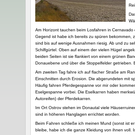
Rei
Das
Wär
Am Horizont tauchen beim Losfahren in Cernavado 
Gegend ist habe ich bereits zu spüren bekommen, zum
sind bis auf wenige Ausnahmen riesig. Ab und zu se
Schilfgürtel. Oben auf einem der vielen Hügel ange
beiden Seiten ist sie flankiert von einem grünen B
Donauebene und über die Stoppelfelder getrieben. E
Am zweiten Tag fahre ich auf flacher Straße am Ran
Einschnitten durch Erosion. Die abgerundeten mit 
Häufig fahren Pferdegespanne vor mir oder kommen
Eselgespanne vorbei. Die Eselkarren haben merkwür
Autoreifen) der Pferdekarren.
Im Ort Ostrov stehen im Donautal viele Häuserruine
sind in höheren Hanglagen errichtet worden.
Beim Fahren schließe ich meinen Mund (sonst ist e
bleibe, habe ich die ganze Kleidung von ihnen voll.