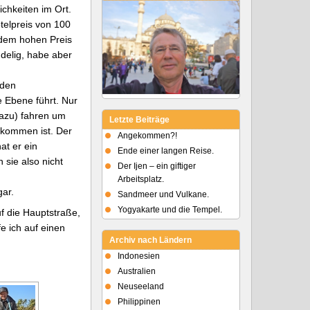
chkeiten im Ort.
telpreis von 100
 dem hohen Preis
ddelig, habe aber
nden
e Ebene führt. Nur
dazu) fahren um
Letzte Beiträge
ekommen ist. Der
Angekommen?!
at er ein
Ende einer langen Reise.
 sie also nicht
Der Ijen – ein giftiger
Arbeitsplatz.
ar.
Sandmeer und Vulkane.
Yogyakarte und die Tempel.
f die Hauptstraße,
e ich auf einen
Archiv nach Ländern
Indonesien
Australien
Neuseeland
Philippinen