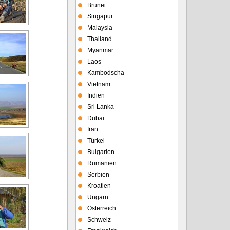
Brunei
Singapur
Malaysia
Thailand
Myanmar
Laos
Kambodscha
Vietnam
Indien
Sri Lanka
Dubai
Iran
Türkei
Bulgarien
Rumänien
Serbien
Kroatien
Ungarn
Österreich
Schweiz