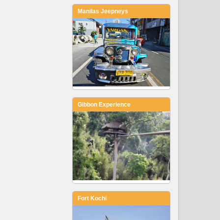
Manilas Jeepneys
Gibbon Experience
Fort Kochi