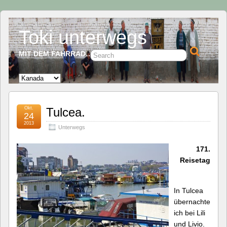
Toki unterwegs
MIT DEM FAHRRAD…
Okt.
Tulcea.
24
2013
Unterwegs
171.
Reisetag
In Tulcea
übernachte
ich bei Lili
und Livio.