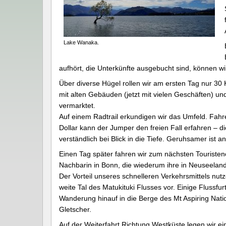
Lake Wanaka.
aufhört, die Unterkünfte ausgebucht sind, können wi
Über diverse Hügel rollen wir am ersten Tag nur 30
mit alten Gebäuden (jetzt mit vielen Geschäften) und
vermarktet.
Auf einem Radtrail erkundigen wir das Umfeld. Fahr
Dollar kann der Jumper den freien Fall erfahren – 
verständlich bei Blick in die Tiefe. Geruhsamer ist
Einen Tag später fahren wir zum nächsten Touriste
Nachbarin in Bonn, die wiederum ihre in Neuseelan
Der Vorteil unseres schnelleren Verkehrsmittels nutz
weite Tal des Matukituki Flusses vor. Einige Flussf
Wanderung hinauf in die Berge des Mt Aspiring Natio
Gletscher.
Auf der Weiterfahrt Richtung Westküste legen wir e