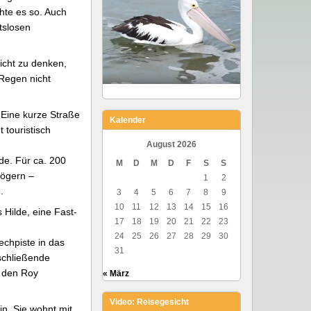
hte es so. Auch
tslosen
icht zu denken,
Regen nicht
 Eine kurze Straße
Kalender
 touristisch
August 2026
de. Für ca. 200
M
D
M
D
F
S
S
Zögern –
1
2
.
3
4
5
6
7
8
9
10
11
12
13
14
15
16
Hilde, eine Fast-
17
18
19
20
21
22
23
24
25
26
27
28
29
30
echpiste in das
31
nschließende
d den Roy
« März
Video: Reisegesicht
n. Sie wohnt mit