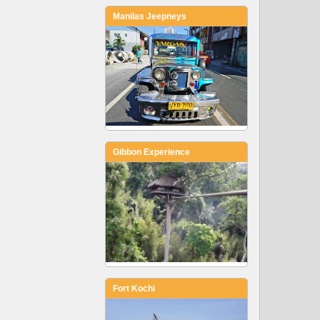
Manilas Jeepneys
Gibbon Experience
Fort Kochi