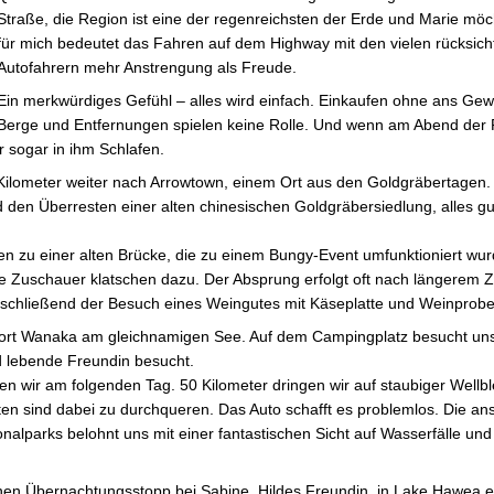
Straße, die Region ist eine der regenreichsten der Erde und Marie möc
für mich bedeutet das Fahren auf dem Highway mit den vielen rücksich
Autofahrern mehr Anstrengung als Freude.
Ein merkwürdiges Gefühl – alles wird einfach. Einkaufen ohne ans Gew
Berge und Entfernungen spielen keine Rolle. Und wenn am Abend der 
r sogar in ihm Schlafen.
 Kilometer weiter nach Arrowtown, einem Ort aus den Goldgräbertagen.
 den Überresten einer alten chinesischen Goldgräbersiedlung, alles gut
en zu einer alten Brücke, die zu einem Bungy-Event umfunktioniert wur
die Zuschauer klatschen dazu. Der Absprung erfolgt oft nach längerem 
 anschließend der Besuch eines Weingutes mit Käseplatte und Weinprobe
nort Wanaka am gleichnamigen See. Auf dem Campingplatz besucht uns 
d lebende Freundin besucht.
en wir am folgenden Tag. 50 Kilometer dringen wir auf staubiger Wellbl
urten sind dabei zu durchqueren. Das Auto schafft es problemlos. Die a
nalparks belohnt uns mit einer fantastischen Sicht auf Wasserfälle un
inen Übernachtungsstopp bei Sabine, Hildes Freundin, in Lake Hawea ei