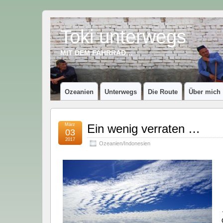
Toki unterwegs
MIT DEM FAHRRAD…
Ozeanien
Unterwegs
Die Route
Über mich
März
Ein wenig verraten …
03
2017
Ozeanien/Indonesien