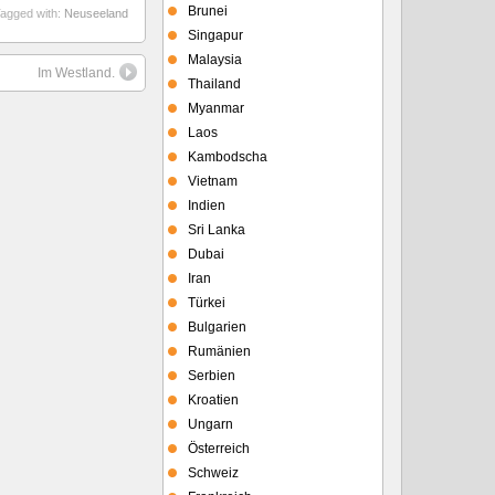
Brunei
agged with:
Neuseeland
Singapur
Malaysia
Im Westland.
Thailand
Myanmar
Laos
Kambodscha
Vietnam
Indien
Sri Lanka
Dubai
Iran
Türkei
Bulgarien
Rumänien
Serbien
Kroatien
Ungarn
Österreich
Schweiz