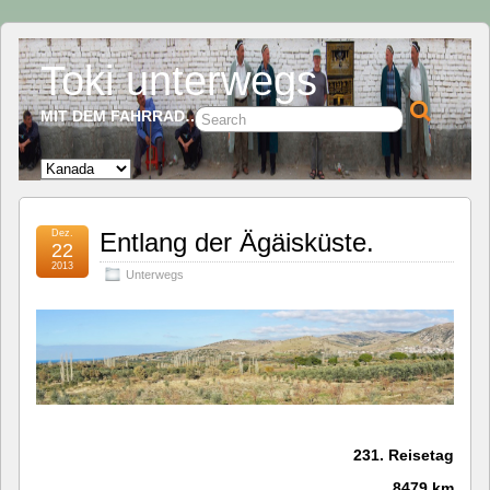
Toki unterwegs
MIT DEM FAHRRAD…
Dez.
Entlang der Ägäisküste.
22
2013
Unterwegs
231. Reisetag
8479 km