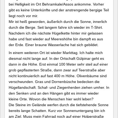
bei Helligkeit im Ort Behramkale/Assos ankomme. Vorher
gibt es keine Unterkünfte und der anstrengende bergige Teil
liegt noch vor mir.
Mir ist heiß geworden, äußerlich durch die Sonne, innerlich
durch die Berge. Seit langem fahre ich wieder im T-Shirt.
Nachdem ich die nächste Hügelkette hinter mir gelassen
habe und fast wieder auf Meereshöhe bin dampft es aus
der Erde. Einer braune Wasserlache hat sich gebildet.
In einem weiteren Ort ist wieder Markttag. Ich halte mich
diesmal nicht lange auf. In der Ortschaft Gülpinar geht es
dann in die Höhe. Erst einmal 100 Meter sehr steil auf einer
grob gepflasterten Straße, dann zwar auf Teerstraße aber
nicht kontinuierlich auf fast 400 m Höhe. Olivenbäume sind
verschwunden. Gras und Dornenbüsche bedecken die
Hügellandschaft. Schaf- und Ziegenherden ziehen umher. In
den Senken und an den Hängen gibt es immer wieder
kleine Orte. Wovon die Menschen hier wohl leben?
Die Steine im Gelände werfen durch die tiefstehende Sonne
bereits lange Schatten. Kurz vor Sonnenuntergang bin ich
am Ziel. Muss mein Fahrrad noch auf einer Holperstraße