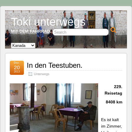
Toki unterwegs
MIT DEM FAHRRAD…
Dez.
In den Teestuben.
20
2013
Unterwegs
229.
Reisetag
8408 km
Es ist kalt
im Zimmer,