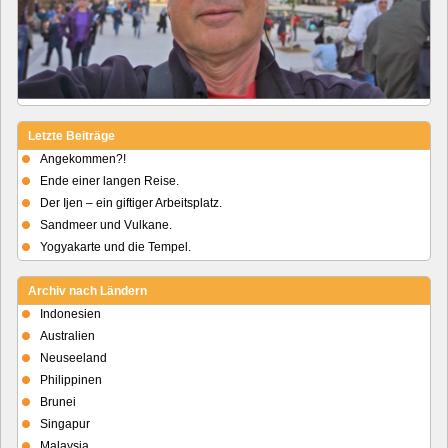
Letzte Beiträge
Angekommen?!
Ende einer langen Reise.
Der Ijen – ein giftiger Arbeitsplatz.
Sandmeer und Vulkane.
Yogyakarte und die Tempel.
Archiv nach Ländern
Indonesien
Australien
Neuseeland
Philippinen
Brunei
Singapur
Malaysia