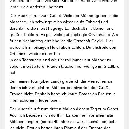
verheiratet bin und wie viele Kinder ich habe. Alles wird von
ihm für die anderen übersetzt.
Der Muezzin ruft zum Gebet. Viele der Männer gehen in die
Moschee. Ich schwinge mich wieder aufs Fahrrad und
durchfahre die meist hügelige Landschaft mit kleinen und
großen Feldern. Es gibt viele gut gepflegte Olivenhaine. Am
frühen Nachmittag erreiche ich die Ortschaft Geyikli. Hier
werde ich im einzigen Hotel übernachten. Durchstreife den
Ort, trinke wieder einen Tee.
In den Teestuben sind wie überall immer nur Männer zu
sehen, meist ältere. Frauen tauchen nur wenige im Stadtbild
auf.
Bei meiner Tour (über Land) grüße ich die Menschen an
denen ich vorbeifahre. Männer beantworten den Gruß,
Frauen nicht. Deshalb habe ich kaum Fotos von Frauen in
ihren schönen Pluderhosen.
Der Muezzin ruft zum dritten Mal an diesem Tag zum Gebet.
Auch ich begebe mich dorthin. Es kommen vor allem alte
Männer, jüngere (so bis 40, aber schwer zu schätzen) sehe
ich nicht. Frauen hätten ihren Platz auf der Empore der