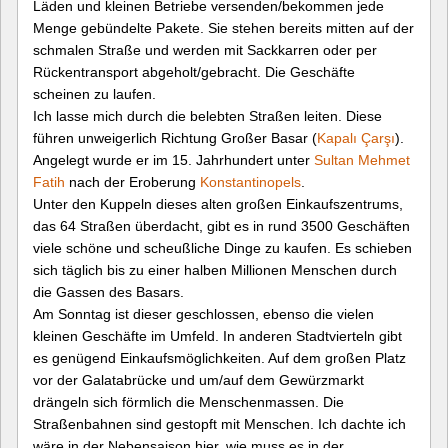
Läden und kleinen Betriebe versenden/bekommen jede
Menge gebündelte Pakete. Sie stehen bereits mitten auf der
schmalen Straße und werden mit Sackkarren oder per
Rückentransport abgeholt/gebracht. Die Geschäfte
scheinen zu laufen.
Ich lasse mich durch die belebten Straßen leiten. Diese
führen unweigerlich Richtung Großer Basar (
Kapalı Çarşı
).
Angelegt wurde er im 15. Jahrhundert unter
Sultan
Mehmet
Fatih
nach der Eroberung
Konstantinopels
.
Unter den Kuppeln dieses alten großen Einkaufszentrums,
das 64 Straßen überdacht, gibt es in rund 3500 Geschäften
viele schöne und scheußliche Dinge zu kaufen. Es schieben
sich täglich bis zu einer halben Millionen Menschen durch
die Gassen des Basars.
Am Sonntag ist dieser geschlossen, ebenso die vielen
kleinen Geschäfte im Umfeld. In anderen Stadtvierteln gibt
es genügend Einkaufsmöglichkeiten. Auf dem großen Platz
vor der Galatabrücke und um/auf dem Gewürzmarkt
drängeln sich förmlich die Menschenmassen. Die
Straßenbahnen sind gestopft mit Menschen. Ich dachte ich
wäre in der Nebensaison hier, wie muss es in der