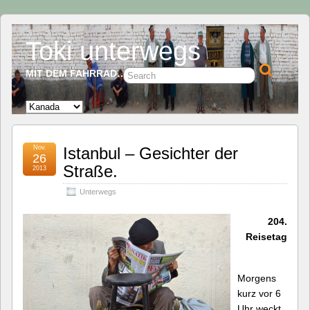
Toki unterwegs
MIT DEM FAHRRAD…
Nov.
Istanbul – Gesichter der
26
Straße.
2013
Unterwegs
204.
Reisetag
Morgens
kurz vor 6
Uhr weckt