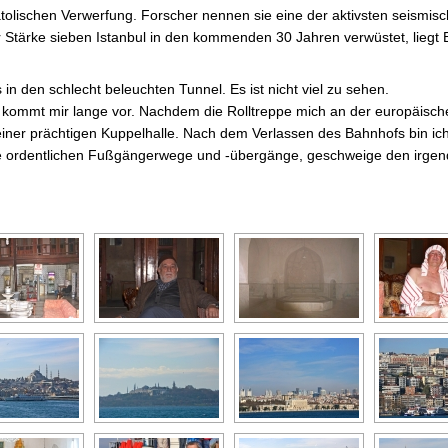
atolischen Verwerfung. Forscher nennen sie eine der aktivsten seismi
r Stärke sieben Istanbul in den kommenden 30 Jahren verwüstet, lieg
in den schlecht beleuchten Tunnel. Es ist nicht viel zu sehen.
a kommt mir lange vor. Nachdem die Rolltreppe mich an der europäisc
n einer prächtigen Kuppelhalle. Nach dem Verlassen des Bahnhofs bin ic
ine ordentlichen Fußgängerwege und -übergänge, geschweige den irge