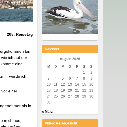
2
208. Reisetag
Kalender
eitergekommen bin
wie ich auf der
August 2026
 bekomme eine
M
D
M
D
F
S
S
1
2
Izmir werde ich
3
4
5
6
7
8
9
10
11
12
13
14
15
16
17
18
19
20
21
22
23
 vor einer
24
25
26
27
28
29
30
31
angenehmer als in
« März
he mich aus,
Video: Reisegesicht
 ein großes