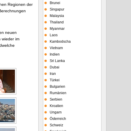
Brunei
schen Regionen der
Singapur
t Berechnungen
Malaysia
Thailand
Myanmar
hen neuen
Laos
h wieder im
Kambodscha
ndwelche
Vietnam
Indien
Sri Lanka
Dubai
Iran
Türkei
Bulgarien
Rumänien
Serbien
Kroatien
Ungarn
Österreich
Schweiz