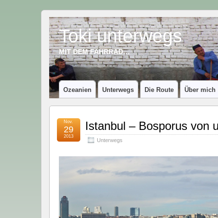
Toki unterwegs
MIT DEM FAHRRAD…
Ozeanien
Unterwegs
Die Route
Über mich
Nov.
Istanbul – Bosporus von 
29
2013
Unterwegs