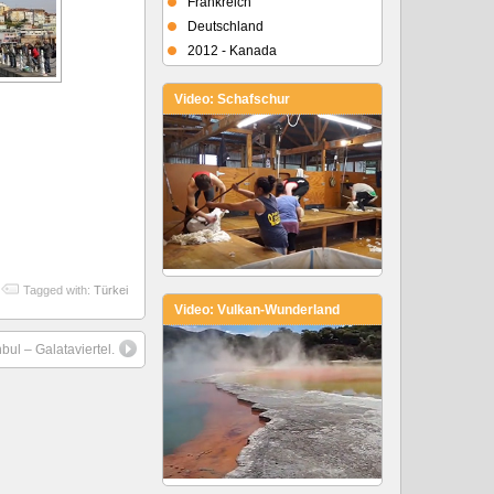
Frankreich
Deutschland
2012 - Kanada
Video: Schafschur
Tagged with:
Türkei
Video: Vulkan-Wunderland
nbul – Galataviertel.