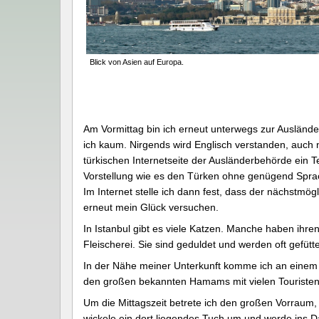
Blick von Asien auf Europa.
Am Vormittag bin ich erneut unterwegs zur Auslände
ich kaum. Nirgends wird Englisch verstanden, auch n
türkischen Internetseite der Ausländerbehörde ein 
Vorstellung wie es den Türken ohne genügend Sprac
Im Internet stelle ich dann fest, dass der nächstmög
erneut mein Glück versuchen.
In Istanbul gibt es viele Katzen. Manche haben ihren
Fleischerei. Sie sind geduldet und werden oft gefütte
In der Nähe meiner Unterkunft komme ich an einem
den großen bekannten Hamams mit vielen Touristen.
Um die Mittagszeit betrete ich den großen Vorraum,
wickele ein dort liegendes Tuch um und werde ins Da