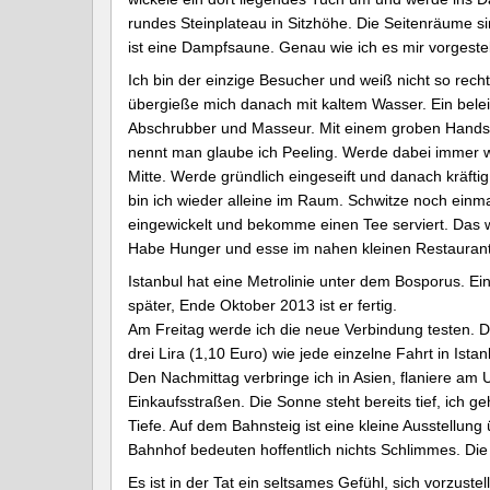
rundes Steinplateau in Sitzhöhe. Die Seitenräume 
ist eine Dampfsaune. Genau wie ich es mir vorgestell
Ich bin der einzige Besucher und weiß nicht so rech
übergieße mich danach mit kaltem Wasser. Ein beleib
Abschrubber und Masseur. Mit einem groben Handschu
nennt man glaube ich Peeling. Werde dabei immer w
Mitte. Werde gründlich eingeseift und danach kräft
bin ich wieder alleine im Raum. Schwitze noch einm
eingewickelt und bekomme einen Tee serviert. Das wa
Habe Hunger und esse im nahen kleinen Restaurant
Istanbul hat eine Metrolinie unter dem Bosporus. E
später, Ende Oktober 2013 ist er fertig.
Am Freitag werde ich die neue Verbindung testen. D
drei Lira (1,10 Euro) wie jede einzelne Fahrt in Istan
Den Nachmittag verbringe ich in Asien, flaniere am U
Einkaufsstraßen. Die Sonne steht bereits tief, ich 
Tiefe. Auf dem Bahnsteig ist eine kleine Ausstellun
Bahnhof bedeuten hoffentlich nichts Schlimmes. Die
Es ist in der Tat ein seltsames Gefühl, sich vorzus