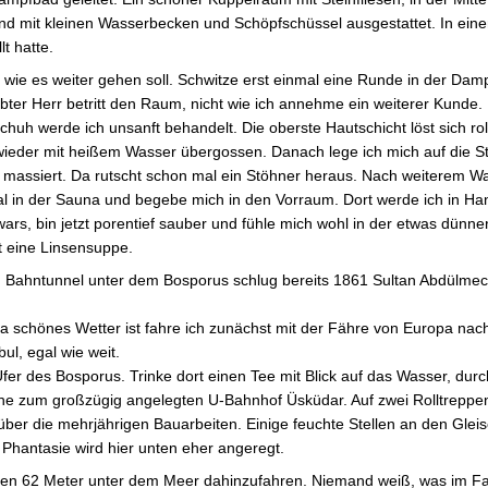
sind mit kleinen Wasserbecken und Schöpfschüssel ausgestattet. In ei
t hatte.
t wie es weiter gehen soll. Schwitze erst einmal eine Runde in der Da
ter Herr betritt den Raum, nicht wie ich annehme ein weiterer Kunde. 
h werde ich unsanft behandelt. Die oberste Hautschicht löst sich ro
ieder mit heißem Wasser übergossen. Danach lege ich mich auf die St
ig massiert. Da rutscht schon mal ein Stöhner heraus. Nach weiterem 
al in der Sauna und begebe mich in den Vorraum. Dort werde ich in Ha
rs, bin jetzt porentief sauber und fühle mich wohl in der etwas dünne
 eine Linsensuppe.
in Bahntunnel unter dem Bosporus schlug bereits 1861 Sultan Abdülmeci
a schönes Wetter ist fahre ich zunächst mit der Fähre von Europa nach
bul, egal wie weit.
fer des Bosporus. Trinke dort einen Tee mit Blick auf das Wasser, durc
gehe zum großzügig angelegten U-Bahnhof Üsküdar. Auf zwei Rolltreppen
g über die mehrjährigen Bauarbeiten. Einige feuchte Stellen an den Gle
 Phantasie wird hier unten eher angeregt.
tellen 62 Meter unter dem Meer dahinzufahren. Niemand weiß, was im Fa