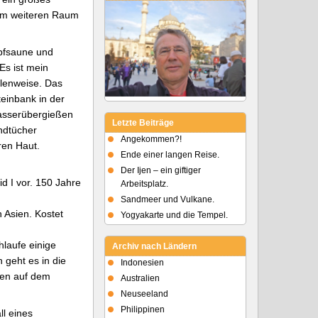
nem weiteren Raum
mpfsaune und
Es ist mein
llenweise. Das
einbank in der
Wasserübergießen
Letzte Beiträge
ndtücher
Angekommen?!
ren Haut.
Ende einer langen Reise.
Der Ijen – ein giftiger
d I vor. 150 Jahre
Arbeitsplatz.
Sandmeer und Vulkane.
 Asien. Kostet
Yogyakarte und die Tempel.
hlaufe einige
Archiv nach Ländern
 geht es in die
Indonesien
isen auf dem
Australien
Neuseeland
Philippinen
ll eines