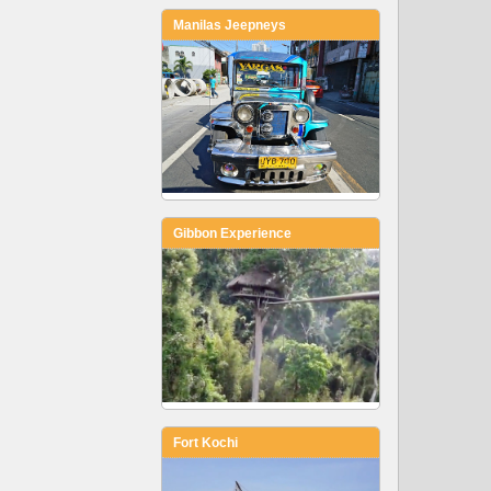
Manilas Jeepneys
Gibbon Experience
Fort Kochi