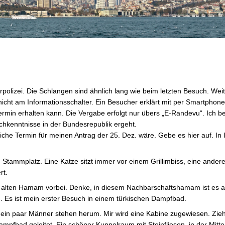
rpolizei. Die Schlangen sind ähnlich lang wie beim letzten Besuch. W
icht am Informationsschalter. Ein Besucher erklärt mit per Smartphone 
Termin erhalten kann. Die Vergabe erfolgt nur übers „E-Randevu“. Ich
hkenntnisse in der Bundesrepublik ergeht.
liche Termin für meinen Antrag der 25. Dez. wäre. Gebe es hier auf. In 
 Stammplatz. Eine Katze sitzt immer vor einem Grillimbiss, eine andere
rt.
 alten Hamam vorbei. Denke, in diesem Nachbarschaftshamam ist es 
 Es ist mein erster Besuch in einem türkischen Dampfbad.
 ein paar Männer stehen herum. Mir wird eine Kabine zugewiesen. Zie
mpfbad geleitet. Ein schöner Kuppelraum mit Steinfliesen, in der Mitte